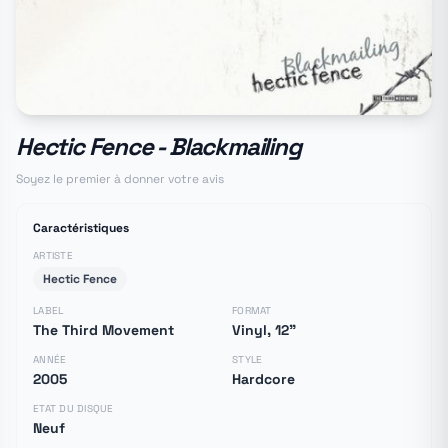
Hectic Fence - Blackmailing
Soyez le premier à donner votre avis
Caractéristiques
ARTISTE
Hectic Fence
LABEL
FORMAT
The Third Movement
Vinyl, 12"
ANNÉE
STYLE
2005
Hardcore
ETAT DU DISQUE
Neuf