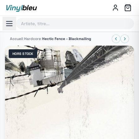
Vinyl
bleu
Accueil
/
Hardcore
/
Hectic Fence - Blackmailing
HORS STOCK