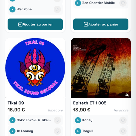
Ben Chantier Mobile
War Zone
Ajouter au panier
Ajouter au panier
Tikal 09
Epiteth ETH 005
16,90 €
13,90 €
Tribecore
Hardcore
Nokx Enko-D & Tikal Sound Records
Koney
Dr Looney
Torgull