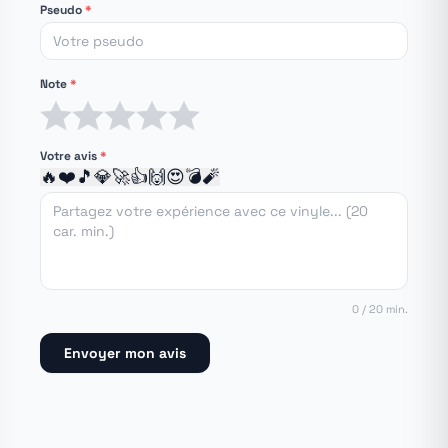
Pseudo
*
Note
*
1 étoile
2 étoiles
3 étoiles
4 étoiles
5 étoiles
Votre avis
*
🔥
❤️
🎵
💎
🚀
👍
🙌
😍
💣
🧨
0 / 20 min.
Envoyer mon avis