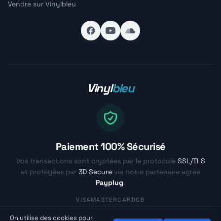
Vendre sur Vinylbleu
Vinyl
bleu
Paiement 100% Sécurisé
Vos transactions sont cryptées par le protocole
SSL/TLS
et protégées par
3D Secure
via notre partenaire agréé
Payplug
.
VISA
MASTERCARD
CB
On utilise des cookies pour
© Vinylbleu.fr - La passion du vinyle depuis 2017