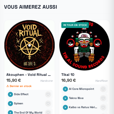
VOUS AIMEREZ AUSSI
RETOUR EN STOCK
Akouphen - Void Ritual HS 01
Tikal 10
15,90 €
16,90 €
Hardcore
Hardfloor
⚠ Dernier en stock
Al Core Micropoint
Side Effect
Tekno Nixe
Spleen
Kalbo vs Ratus Hérisound6tem
The End Of My World