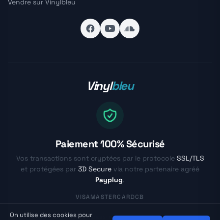
Vendre sur Vinylbleu
Vinyl
bleu
Paiement 100% Sécurisé
Vos transactions sont cryptées par le protocole
SSL/TLS
et protégées par
3D Secure
via notre partenaire agréé
Payplug
.
VISA
MASTERCARD
CB
On utilise des cookies pour
© Vinylbleu.fr - La passion du vinyle depuis 2017