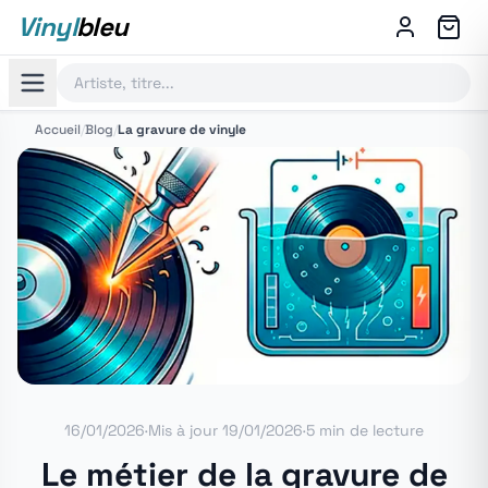
Vinyl
bleu
Accueil
/
Blog
/
La gravure de vinyle
16/01/2026
·
Mis à jour
19/01/2026
·
5 min de lecture
Le métier de la gravure de