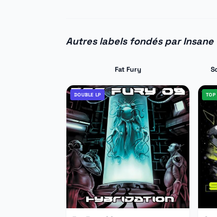
Autres labels fondés par Insane
Fat Fury
S
DOUBLE LP
TOP 