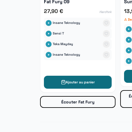
Fat Fury 09
Sum
27,90 €
13
Hardtek
⚠ De
Insane Teknology
Sensi T
Teka Mayday
Insane Teknology
Ajouter au panier
É
Écouter Fat Fury