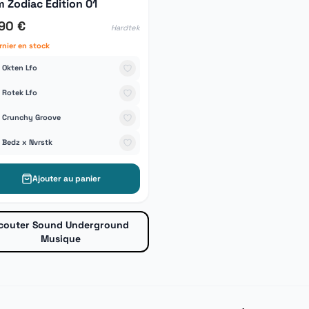
 Zodiac Edition 01
,90 €
Hardtek
rnier en stock
Okten Lfo
Rotek Lfo
Crunchy Groove
Bedz x Nvrstk
Ajouter au panier
couter Sound Underground
Musique