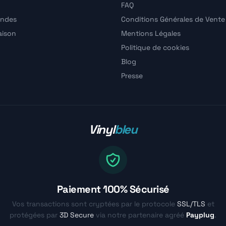
FAQ
ndes
Conditions Générales de Vente
raison
Mentions Légales
Politique de cookies
Blog
Presse
Vinyl
bleu
Paiement 100% Sécurisé
Vos transactions sont cryptées par le protocole
SSL/TLS
et
protégées par
3D Secure
via notre partenaire agréé
Payplug
.