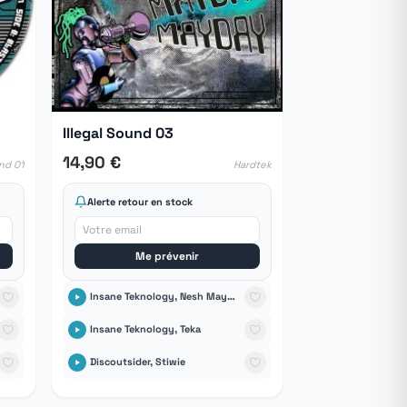
Illegal Sound 03
14,90 €
und 01
Hardtek
Alerte retour en stock
Me prévenir
Insane Teknology, Nesh Mayday
Insane Teknology, Teka
Discoutsider, Stiwie