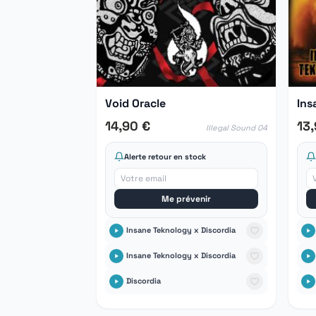
Void Oracle
14,90 €
13
Illegal Sound 04
Alerte retour en stock
Me prévenir
Insane Teknology x Discordia
Insane Teknology x Discordia
Discordia