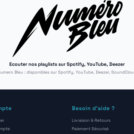
Ecouter nos playlists sur Spotify, YouTube, Deezer
umero Bleu : disponibles sur Spotify, YouTube, Deezer, SoundClo
mpte
Besoin d'aide ?
er
Livraison & Retours
ompte
Paiement Sécurisé