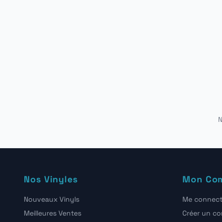
N
Nos Vinyles
Mon Co
Nouveaux Vinyls
Me connect
Meilleures Ventes
Créer un c