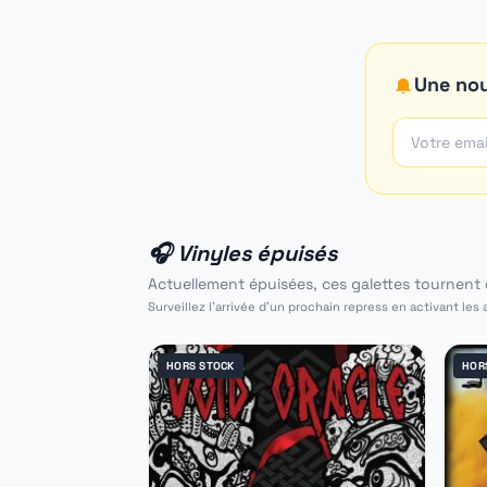
Une nou
🎧 Vinyles épuisés
Actuellement épuisées, ces galettes tournent d
Surveillez l'arrivée d'un prochain repress en activant les 
HORS STOCK
HOR