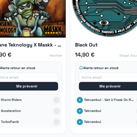
★★★★★
(1)
Insane Teknology X Maskk - Illegal Sound 02
Black Out
,90 €
14,90 €
Hardtek
Illegal So
Alerte retour en stock
Alerte retour en stock
Me prévenir
Me prévenir
Storm Riders
Teknambul - Get U Freak On Remix Insane Teknology
Acceleration
Teknambul
TurboPanik
Teknambul