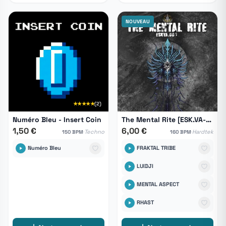
NOUVEAU
★★★★★
(2)
Numéro Bleu - Insert Coin
The Mental Rite [ESK.VA-001]
1,50 €
6,00 €
·
·
Techno
Hardtek
150 BPM
160 BPM
Numéro Bleu
FRAKTAL TRIBE
LUIDJI
MENTAL ASPECT
RHAST