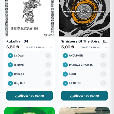
Kukulkan 04
Whispers Of The Spiral [ESK.VA-002]
6,50 €
5,00 €
·
·
Hardtek
Hardtek
162-174 BPM
166-170 BPM
La Otter
AKOUPHEN
Nilborg
DAMAGE CIRCUITS
Dansgo
KESH
Oby One
LA OTTER
Ajouter au panier
Ajouter au panier