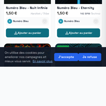
Numéro Bleu - Nuit Infinie
Numéro Bleu - Eternity
1,50 €
1,50 €
·
Hardtek / Tribe
Techno
142 BPM
Numéro Bleu
Numéro Bleu
Ajouter au panier
Ajouter au panier
TOP 10
On utilise des cookies pour
ameliorer nos campagnes et
J'accepte
Je refuse
mieux vous servir.
En savoir plus
🛒
Panier
Voir mon panier →
★★★★★
(1)
Numéro Bleu - LFO Disco
Numéro Bleu - Nuit Blanche
1,50 €
1,50 €
·
Hardtek / Tribe
Hardtek / Tribe
158 BPM