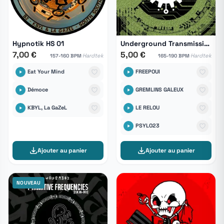
Hypnotik HS 01
Underground Transmission [ESK.VA-005]
7,00 €
5,00 €
·
·
Hardtek
Hardtek
157-160 BPM
165-190 BPM
Eat Your Mind
FREEPOUI
Démoce
GREMLINS GALEUX
KBYL, La GaZeL
LE RELOU
PSYLO23
Ajouter au panier
Ajouter au panier
NOUVEAU