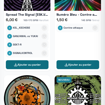
Spread The Signal [ESK.VA-006]
Numéro Bleu - Contre-attaque
6,00 €
1,50 €
·
·
Hardtek
Tekno
163-170 BPM
145 BPM
KEL_KECHOSE
Contre-attaque
GANJAMAL vs YUKAI
SEKT-R
SIGNALKONTROL
Ajouter au panier
Ajouter au panier
NOUVEAU