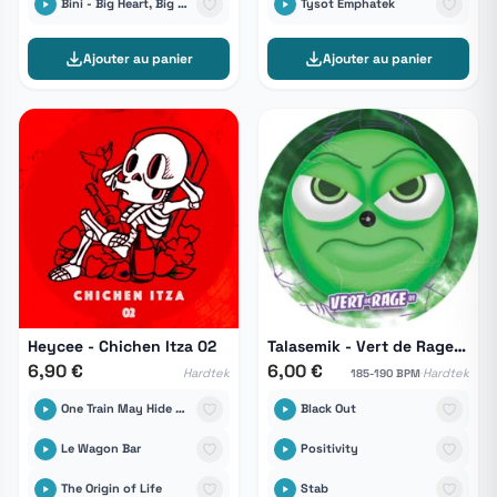
Bini - Big Heart, Big Vibes
Tysot Emphatek
Ajouter au panier
Ajouter au panier
Heycee - Chichen Itza 02
Talasemik - Vert de Rage 01
6,90 €
6,00 €
·
Hardtek
Hardtek
185-190 BPM
One Train May Hide Another
Black Out
Le Wagon Bar
Positivity
The Origin of Life
Stab