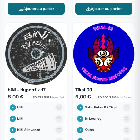
Ajouter au panier
Ajouter au panier
biNi - Hypnotik 17
Tikal 09
8,00 €
6,00 €
·
·
Hardtek
Hardcore
150-178 BPM
180-200 BPM
biNi
Nokx Enko-D / Tikal Sound Records
biNi
Dr Looney
biNi & Invazed
Kalbo