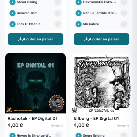
Minor Swing
Elektromatik Enko-D / Tikal Sound Records
Caravan Bam
Ivan Le Terrible MST Sound System
Trick O' Phonic
MC Galere
Ajouter au panier
Ajouter au panier
Rachotek - EP Digital 01
Nilborg - EP Digital 01
4,00 €
4,00 €
Hardtek
Hardtek
Hovno Is Strange World
Genre Griding