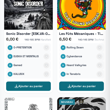
Sonic Disorder [ESK.VA-004]
Les Fûts Mécaniques - Tikal Hors Série 03
6,00 €
6,50 €
·
·
Hardtek
Techno
140-165 BPM
140-145 BPM
0-PRETENTION
Rolling Down
EUSKA ET MENTALIS
Cyberdance
Gamed
Heard Valkyries
KALUSIX
In Tenebris
Ajouter au panier
Ajouter au panier
NOUVEAU