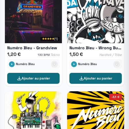
★★★★★
(1)
Numéro Bleu - Grandview
Numéro Bleu - Wrong Buffer
1,20 €
1,50 €
·
Tekno
Hardtek / Tribe
130 BPM
Numéro Bleu
Numéro Bleu
Ajouter au panier
Ajouter au panier
-3,1 €