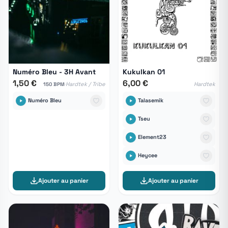
Numéro Bleu - 3H Avant
Kukulkan 01
1,50 €
6,00 €
·
Hardtek / Tribe
Hardtek
150 BPM
Numéro Bleu
Talasemik
Tseu
Element23
Heycee
Ajouter au panier
Ajouter au panier