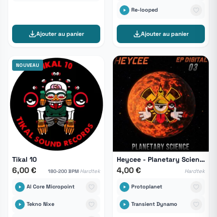
Re-looped
Ajouter au panier
Ajouter au panier
NOUVEAU
Tikal 10
Heycee - Planetary Science
6,00 €
4,00 €
·
Hardtek
Hardtek
180-200 BPM
Al Core Micropoint
Protoplanet
Tekno Nixe
Transient Dynamo