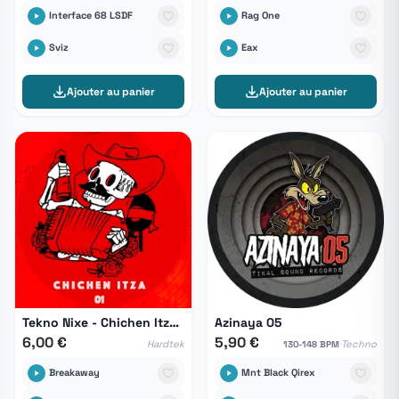
Interface 68 LSDF
Rag One
Sviz
Eax
Ajouter au panier
Ajouter au panier
Tekno Nixe - Chichen Itza 01
Azinaya 05
6,00 €
5,90 €
·
Hardtek
Techno
130-148 BPM
Breakaway
Mnt Black Qirex