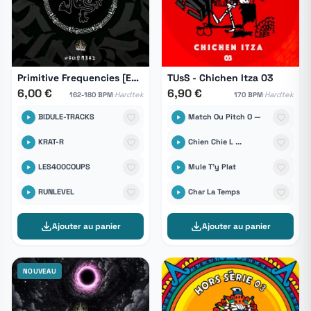
Primitive Frequencies [ESK.VA-003]
TUsS - Chichen Itza 03
6,00 €
6,90 €
·
·
Hardtek
Hardtek
162-180 BPM
170 BPM
BIDULE-TRACKS
Match Ou Pitch O —
KRAT-R
Chien Chie L ...
LES400COUPS
Mule T'y Plat
RUNLEVEL
Char La Temps
Ajouter au panier
Ajouter au panier
NOUVEAU