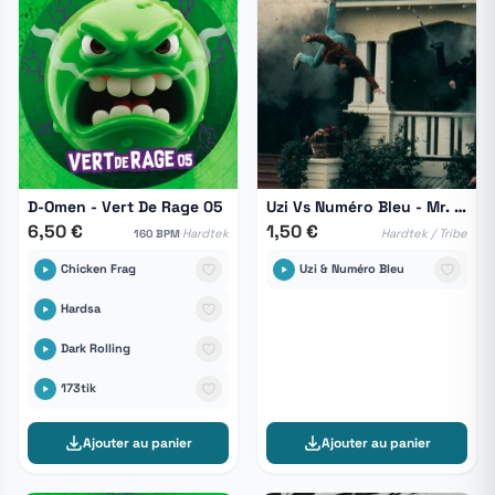
D-Omen - Vert De Rage 05
Uzi Vs Numéro Bleu - Mr. Benedict
6,50 €
1,50 €
·
Hardtek
Hardtek / Tribe
160 BPM
Chicken Frag
Uzi & Numéro Bleu
Hardsa
Dark Rolling
173tik
Ajouter au panier
Ajouter au panier