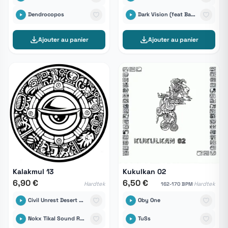
Dendrocopos
Dark Vision (feat Banotek)
Ajouter au panier
Ajouter au panier
Kalakmul 13
Kukulkan 02
6,90 €
6,50 €
·
Hardtek
Hardtek
162-170 BPM
Civil Unrest Desert Storm
Oby One
Nokx Tikal Sound Records
TuSs