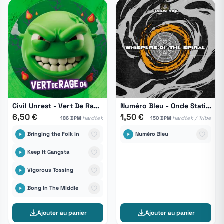
Civil Unrest - Vert De Rage 04
Numéro Bleu - Onde Stationnaire
6,50 €
1,50 €
·
·
Hardtek
Hardtek / Tribe
186 BPM
150 BPM
Bringing the Folk In
Numéro Bleu
Keep It Gangsta
Vigorous Tossing
Bong In The Middle
Ajouter au panier
Ajouter au panier