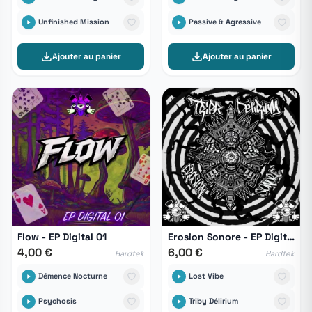
Unfinished Mission
Passive & Agressive
Ajouter au panier
Ajouter au panier
Flow - EP Digital 01
Erosion Sonore - EP Digital 01
4,00 €
6,00 €
Hardtek
Hardtek
Démence Nocturne
Lost Vibe
Psychosis
Triby Délirium