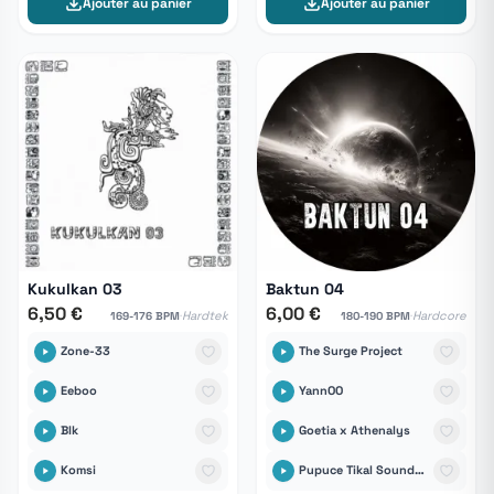
Ajouter au panier
Ajouter au panier
Kukulkan 03
Baktun 04
6,50 €
6,00 €
·
·
Hardtek
Hardcore
169-176 BPM
180-190 BPM
Zone-33
The Surge Project
Eeboo
YannOO
Blk
Goetia x Athenalys
Komsi
Pupuce Tikal Sound Records