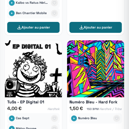
Kalbo vs Ratus Hérisound6tem
Ben Chantier Mobile
Ajouter au panier
Ajouter au panier
TuSs - EP Digital 01
Numéro Bleu - Hard Fork
4,00 €
1,50 €
·
Hardtek
Hardtek / Tribe
150 BPM
Cas Sept
Numéro Bleu
Métro Gnome