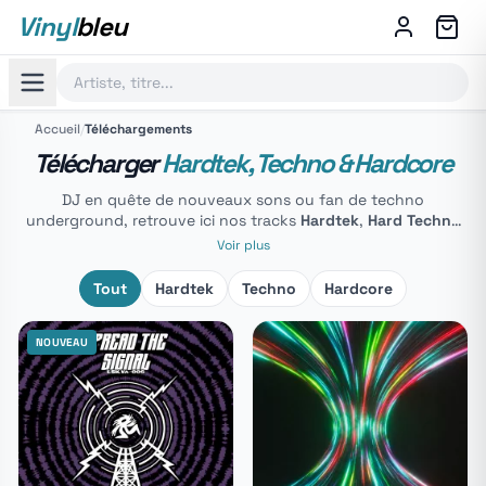
Vinyl
bleu
Accueil
/
Téléchargements
Télécharger
Hardtek, Techno & Hardcore
DJ en quête de nouveaux sons ou fan de techno
underground, retrouve ici nos tracks
Hardtek
,
Hard Techno
et
Techno
en téléchargement WAV. Chaque morceau est
Voir plus
proposé par les artistes, avec une qualité audio optimale
pour tes DJ sets, free parties et sound systems.
Tout
Hardtek
Techno
Hardcore
NOUVEAU