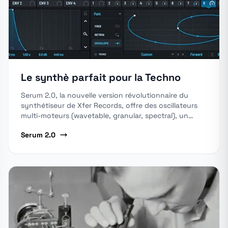
Le synthè parfait pour la Techno
Serum 2.0, la nouvelle version révolutionnaire du
synthétiseur de Xfer Records, offre des oscillateurs
multi-moteurs (wavetable, granular, spectral), un
arpeggiator et un clip sequencer pour repousser les
Serum 2.0
limites de votre sound design !