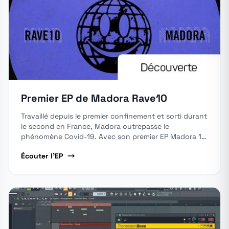
Premier EP de Madora Rave10
Travaillé depuis le premier confinement et sorti durant
le second en France, Madora outrepasse le
phénomène Covid-19. Avec son premier EP Madora 10
Rave sorti chez Rave Alert et relayé par Hate, rien que
Écouter l'EP
cela.