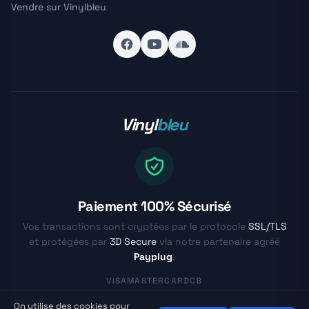
Vendre sur Vinylbleu
Vinyl
bleu
Paiement 100% Sécurisé
Vos transactions sont cryptées par le protocole
SSL/TLS
et protégées par
3D Secure
via notre partenaire agréé
Payplug
.
VISA
MASTERCARD
CB
On utilise des cookies pour
© Vinylbleu.fr - La passion du vinyle depuis 2017