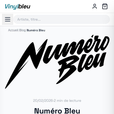
Vinyl
bleu
/
/
Numéro Bleu
Accueil
Blog
20/02/2026
·
2 min de lecture
Numéro Bleu