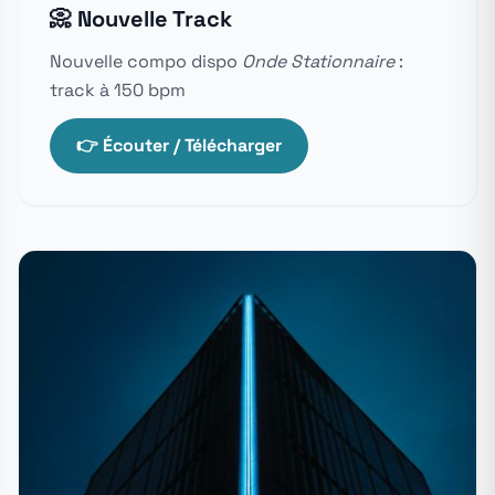
📀 Nouvelle Track
Nouvelle compo dispo
Onde Stationnaire
:
track à 150 bpm
👉 Écouter / Télécharger