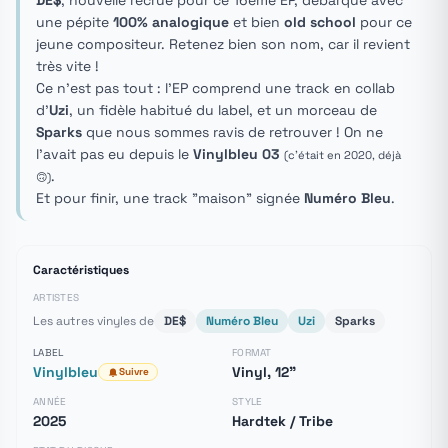
DE$
, nouvelle recrue pour ce 16ème EP, débarque avec
une pépite
100% analogique
et bien
old school
pour ce
jeune compositeur. Retenez bien son nom, car il revient
très vite !
Ce n'est pas tout : l'EP comprend une track en collab
d'
Uzi
, un fidèle habitué du label, et un morceau de
Sparks
que nous sommes ravis de retrouver ! On ne
l'avait pas eu depuis le
Vinylbleu 03
(c'était en 2020, déjà
.
🙃)
Et pour finir, une track "maison" signée
Numéro Bleu
.
Caractéristiques
ARTISTES
Les autres vinyles de
DE$
Numéro Bleu
Uzi
Sparks
LABEL
FORMAT
Vinylbleu
Vinyl, 12"
Suivre
ANNÉE
STYLE
2025
Hardtek / Tribe