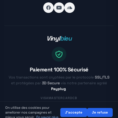
Vinyl
bleu
Paiement 100% Sécurisé
Vos transactions sont cryptées par le protocole
SSL/TLS
et protégées par
3D Secure
via notre partenaire agréé
Payplug
.
VISA
MASTERCARD
CB
On utilise des cookies pour
© Vinylbleu.fr - La passion du vinyle depuis 2017
ameliorer nos campagnes et
J'accepte
Je refuse
mieux vous servir.
En savoir plus