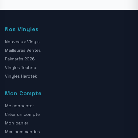
Nos Vinyles
Nouveaux Vinyls
Meilleures Ventes
Palmarès 2026
Vinyles Techno
Vinyles Hardtek
Mon Compte
Me connecter
Créer un compte
Mon panier
Mes commandes