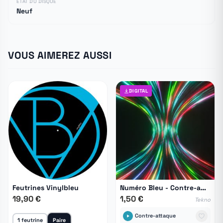
ETAT DU DISQUE
Neuf
VOUS AIMEREZ AUSSI
DIGITAL
Feutrines Vinylbleu
Numéro Bleu - Contre-attaque
19,90 €
1,50 €
Tekno
Contre-attaque
1 feutrine
Paire