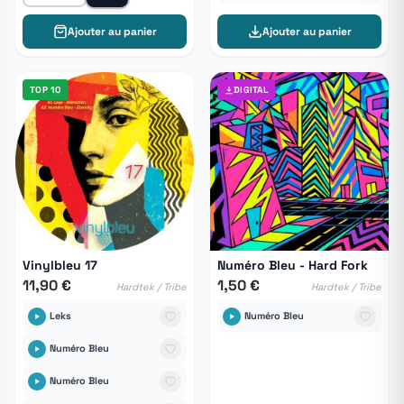
Ajouter au panier
Ajouter au panier
TOP 10
DIGITAL
Vinylbleu 17
Numéro Bleu - Hard Fork
11,90 €
1,50 €
Hardtek / Tribe
Hardtek / Tribe
Leks
Numéro Bleu
Numéro Bleu
Numéro Bleu