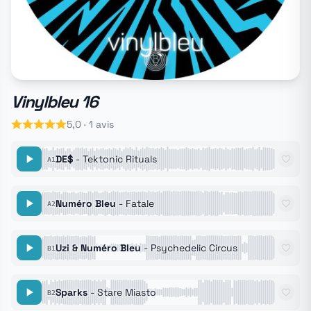
Vinylbleu 16
5,0 · 1 avis
DE$
- Tektonic Rituals
A1
Numéro Bleu
- Fatale
A2
Uzi & Numéro Bleu
- Psychedelic Circus
B1
Sparks
- Stare Miasto
B2