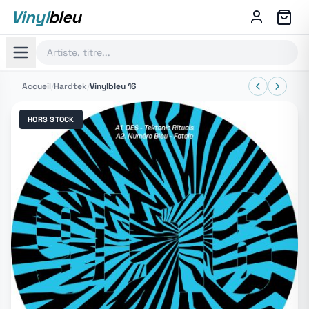
Vinyl
bleu
Accueil
/
Hardtek
/
Vinylbleu 16
HORS STOCK