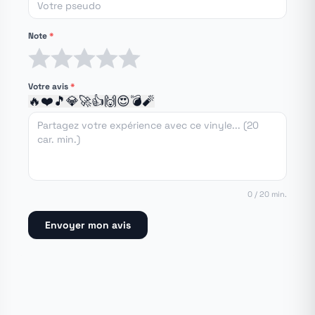
Note
*
1 étoile
2 étoiles
3 étoiles
4 étoiles
5 étoiles
Votre avis
*
🔥
❤️
🎵
💎
🚀
👍
🙌
😍
💣
🧨
0 / 20 min.
Envoyer mon avis