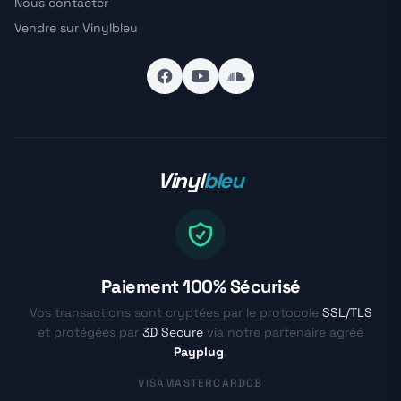
Nous contacter
Vendre sur Vinylbleu
Vinyl
bleu
Paiement 100% Sécurisé
Vos transactions sont cryptées par le protocole
SSL/TLS
et protégées par
3D Secure
via notre partenaire agréé
Payplug
.
VISA
MASTERCARD
CB