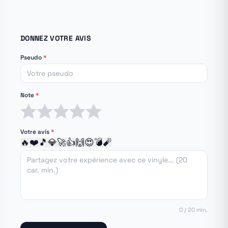
DONNEZ VOTRE AVIS
Pseudo
*
Note
*
1 étoile
2 étoiles
3 étoiles
4 étoiles
5 étoiles
Votre avis
*
🔥
❤️
🎵
💎
🚀
👍
🙌
😍
💣
🧨
0 / 20 min.