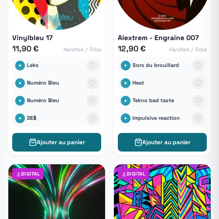
Vinylbleu 17
Alextrem - Engraine 007
11,90 €
12,90 €
Hardtek / Tribe
Hardtek / Tribe
Leks
Sors du brouillard
Numéro Bleu
Heat
Numéro Bleu
Tekno bad taste
DE$
Impulsive reaction
Ajouter au panier
Ajouter au panier
DIGITAL
DIGITAL