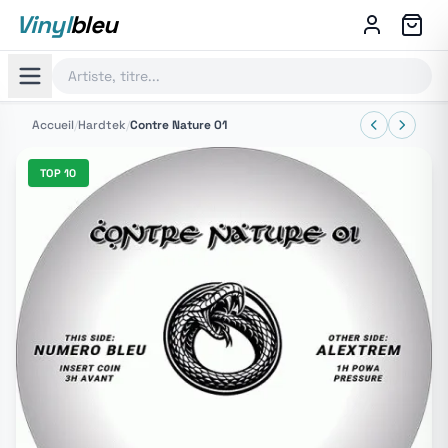
Vinyl
bleu
Accueil
/
Hardtek
/
Contre Nature 01
TOP 10