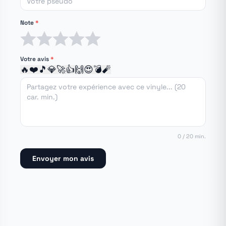
Note
*
1 étoile
2 étoiles
3 étoiles
4 étoiles
5 étoiles
Votre avis
*
🔥
❤️
🎵
💎
🚀
👍
🙌
😍
💣
🧨
0 / 20 min.
Envoyer mon avis