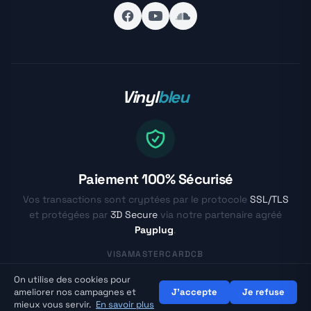
Vinyl
bleu
Paiement 100% Sécurisé
Vos transactions sont cryptées par le protocole
SSL/TLS
et protégées par
3D Secure
via notre partenaire agréé
Payplug
.
VISA
MASTERCARD
CB
On utilise des cookies pour
© Vinylbleu.fr - La passion du vinyle depuis 2017
ameliorer nos campagnes et
J'accepte
Je refuse
mieux vous servir.
En savoir plus