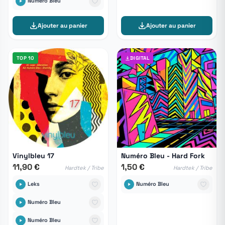
Numéro Bleu
Ajouter au panier
Ajouter au panier
TOP 10
DIGITAL
Vinylbleu 17
Numéro Bleu - Hard Fork
11,90 €
1,50 €
Hardtek / Tribe
Hardtek / Tribe
Leks
Numéro Bleu
Numéro Bleu
Numéro Bleu