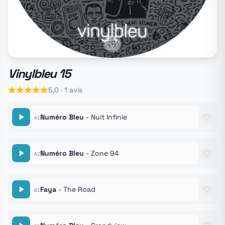
Vinylbleu 15
5,0 · 1 avis
Numéro Bleu
- Nuit Infinie
A1
Numéro Bleu
- Zone 94
A2
Faya
- The Road
B1