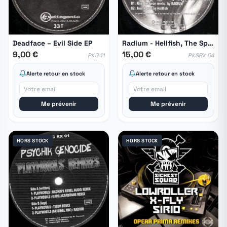
Deadface ‎– Evil Side EP
Radium - Hellfish, The Spead Freak - Steel-Finger Remixes
9,00 €
15,00 €
PKG 11
PKGRX 04
Alerte retour en stock
Alerte retour en stock
Me prévenir
Me prévenir
HORS STOCK
HORS STOCK