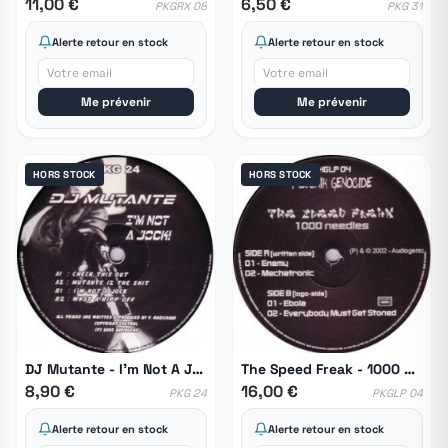
11,00 €
6,50 €
PKGRX 08
PKG 31
Alerte retour en stock
Alerte retour en stock
Me prévenir
Me prévenir
HORS STOCK
HORS STOCK
DJ Mutante - I'm Not A Jock!
The Speed Freak ‎- 1000 Needles
8,90 €
16,00 €
PKG 24
PKGLP 04
Alerte retour en stock
Alerte retour en stock