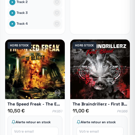
Track 2
Track 3
Track 4
HORS STOCK
HORS STOCK
The Speed Freak - The End Of Reality
The Braindrillerz - First Blood
10,50 €
11,00 €
PKG57
PKG66
Alerte retour en stock
Alerte retour en stock