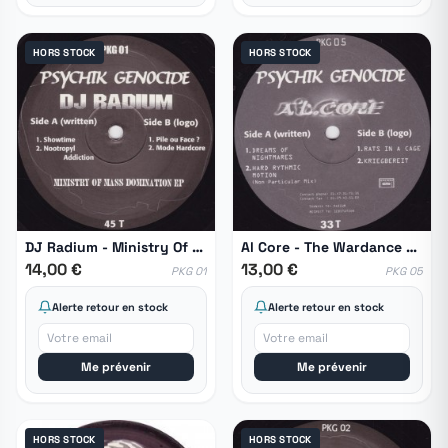
HORS STOCK
HORS STOCK
DJ Radium - Ministry Of Mass Domination E.P.
Al Core - The Wardance E.P.
14,00 €
13,00 €
PKG 01
PKG 05
Alerte retour en stock
Alerte retour en stock
Me prévenir
Me prévenir
HORS STOCK
HORS STOCK