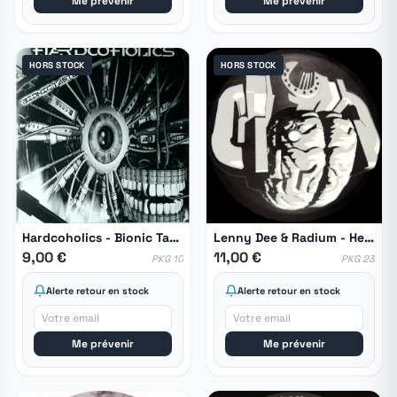
Me prévenir
Me prévenir
HORS STOCK
HORS STOCK
Hardcoholics - Bionic Taste EP
Lenny Dee & Radium - Headbanger Boogie
9,00 €
11,00 €
PKG 10
PKG 23
Alerte retour en stock
Alerte retour en stock
Me prévenir
Me prévenir