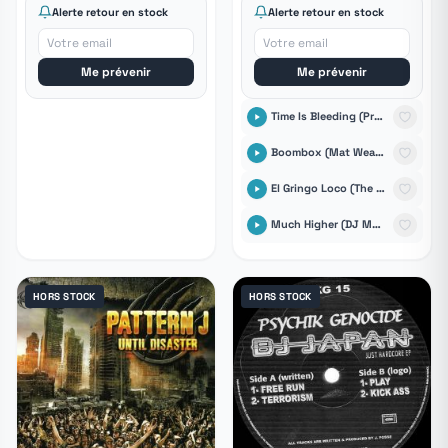
Alerte retour en stock
Alerte retour en stock
Me prévenir
Me prévenir
Time Is Bleeding (Producers Time Bending Future Retrofit)
Boombox (Mat Weasel Remix)
El Gringo Loco (The Sickest Squad Remix)
Much Higher (DJ Mutante Remix)
HORS STOCK
HORS STOCK