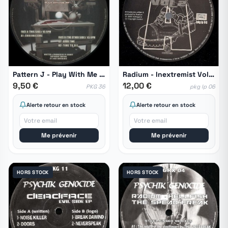
Pattern J - Play With Me EP
Radium - Inextremist Vol. 2
9,50 €
12,00 €
PKG 36
pkg lp 06
Alerte retour en stock
Alerte retour en stock
Me prévenir
Me prévenir
HORS STOCK
HORS STOCK