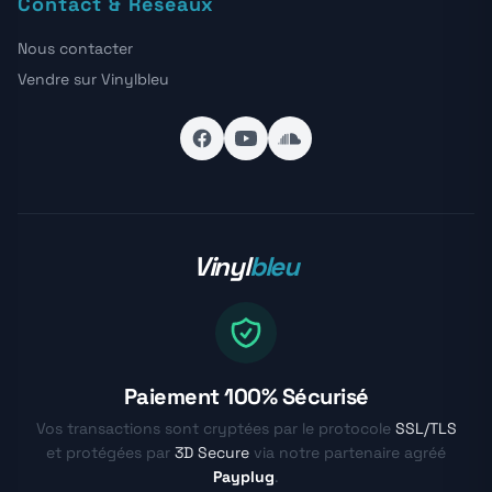
Contact & Réseaux
Nous contacter
Vendre sur Vinylbleu
Vinyl
bleu
Paiement 100% Sécurisé
Vos transactions sont cryptées par le protocole
SSL/TLS
et protégées par
3D Secure
via notre partenaire agréé
Payplug
.