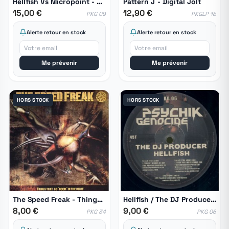
Hellfish Vs Micropoint - Motordog / Healing Mod
Pattern J - Digital Jolt
15,00 €
12,90 €
PKG 09
PKGLP 18
Alerte retour en stock
Alerte retour en stock
Me prévenir
Me prévenir
HORS STOCK
HORS STOCK
The Speed Freak - Things That Go "Boom" In The Night
Hellfish / The DJ Producer - Violent Works Of Art / Deck Fuel
8,00 €
9,00 €
PKG 34
PKG 06