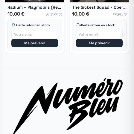
Radium ‎– Playmobils (Remixes)
The Sickest Squad - Opera Prima Remixes
10,00 €
10,00 €
PKG RX 01
PKGRX13
Alerte retour en stock
Alerte retour en stock
Me prévenir
Me prévenir