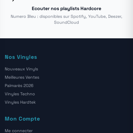
Ecouter nos playlists Hardcore
Numero Bleu : disponibles sur Spotify, YouTube, Deezer,
SoundCloud
Nos Vinyles
Nouveaux Vinyls
Meilleures Ventes
Palmarès 2026
Vinyles Techno
Vinyles Hardtek
Mon Compte
Me connecter