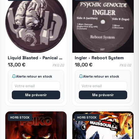
Liquid Blasted ‎- Panical Mechanical EP
Ingler - Reboot System
13,00 €
18,00 €
PKG 22
PKG 02
Alerte retour en stock
Alerte retour en stock
Me prévenir
Me prévenir
HORS STOCK
HORS STOCK