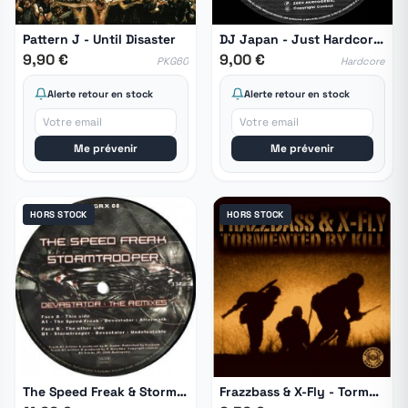
Pattern J - Until Disaster
DJ Japan - Just Hardcore EP
9,90 €
9,00 €
PKG60
Hardcore
Alerte retour en stock
Alerte retour en stock
Me prévenir
Me prévenir
HORS STOCK
HORS STOCK
The Speed Freak & Stormtrooper - Devastator : The Remixes
Frazzbass & X-Fly - Tormented By Kill