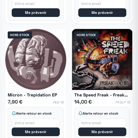
Me prévenir
Me prévenir
HORS STOCK
HORS STOCK
Micron ‎- Trepidation EP
The Speed Freak - Freakwaves
7,90 €
14,00 €
PKG 18
PKGLP 15
Alerte retour en stock
Alerte retour en stock
Me prévenir
Me prévenir