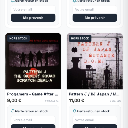
Alerte retour en stock
Alerte retour en stock
Me prévenir
Me prévenir
HORS STOCK
HORS STOCK
Progamers - Game After Game Remixes
Pattern J / DJ Japan / Mutante / D.O.M.
9,00 €
11,00 €
PKGRX 10
PKG 45
Alerte retour en stock
Alerte retour en stock