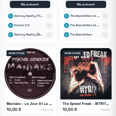
Me prévenir
Me prévenir
Destroy Reality (The End Of All Styles)
The Braindrillerz Vs Hyrule War
Erectro 2.0
The Braindrillerz Vs Miss Enemy
Destroy Reality (Biochip C. Remix)
The Braindrillerz
HORS STOCK
HORS STOCK
Maniaks ‎- Le Jour Et La Nuit
The Speed Freak - WTR!? (What The Remix!?) EP
10,00 €
10,50 €
PKGLP 02
PKG65