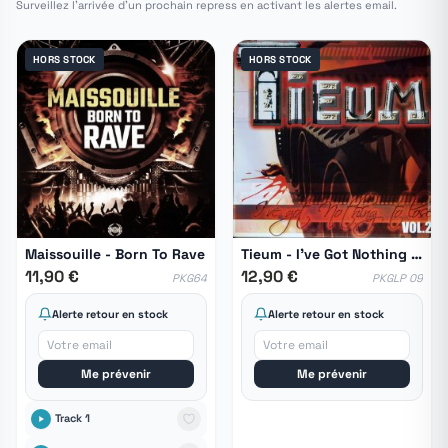
Surveillez l'arrivée d'un prochain repress en activant les alertes email.
HORS STOCK
HORS STOCK
Maissouille - Born To Rave
Tieum ‎- I've Got Nothing To Lose Vol. 2
11,90 €
12,90 €
PKG64
PKGLP 09
Alerte retour en stock
Alerte retour en stock
Me prévenir
Me prévenir
Track 1