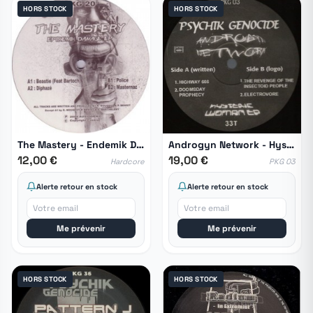
HORS STOCK
HORS STOCK
The Mastery - Endemik Damage EP
Androgyn Network - Hysteric Woman EP
12,00 €
19,00 €
Hardcore
PKG 03
Alerte retour en stock
Alerte retour en stock
Me prévenir
Me prévenir
HORS STOCK
HORS STOCK