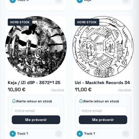
HORS STOCK
HORS STOCK
Keja / iZi dSP - 3672*1 25
Uzi - Mackitek Records 34
10,90 €
11,00 €
Hardtek
Hardtek
Alerte retour en stock
Alerte retour en stock
Me prévenir
Me prévenir
Track 1
Track 1