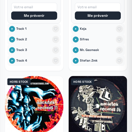
Me prévenir
Me prévenir
Track 1
Keja
Track 2
Sifres
Track 3
Mr. Gasmask
Track 4
Stefan Zmk
HORS STOCK
HORS STOCK