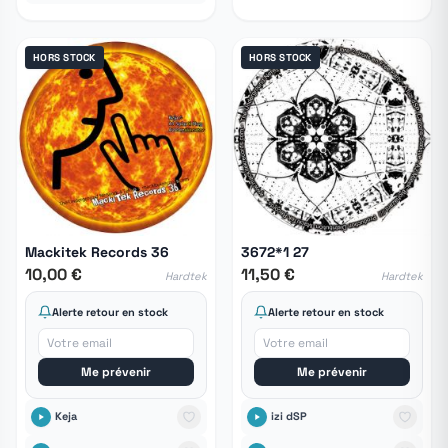
HORS STOCK
HORS STOCK
Mackitek Records 36
3672*1 27
10,00 €
11,50 €
Hardtek
Hardtek
Alerte retour en stock
Alerte retour en stock
Me prévenir
Me prévenir
Keja
izi dSP