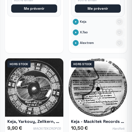
Me prévenir
Me prévenir
Keja
X.Tao
Alextrem
HORS STOCK
HORS STOCK
Keja, Yarkouy, Zellkern, Mem Pamal, R-Mit
Keja - Mackitek Records 33
9,90 €
10,50 €
MACKITEKCROP05
Hardtek