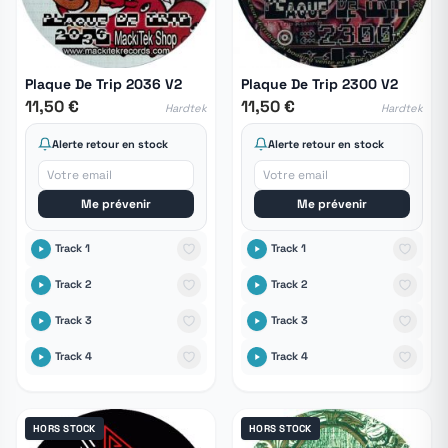
Plaque De Trip 2036 V2
Plaque De Trip 2300 V2
11,50 €
11,50 €
Hardtek
Hardtek
Alerte retour en stock
Alerte retour en stock
Me prévenir
Me prévenir
Track 1
Track 1
Track 2
Track 2
Track 3
Track 3
Track 4
Track 4
HORS STOCK
HORS STOCK