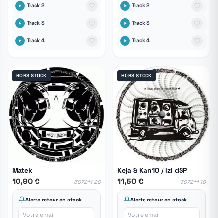
Track 2
Track 2
Track 3
Track 3
Track 4
Track 4
HORS STOCK
HORS STOCK
Matek
Keja & Kan10 / Izi dSP
10,90 €
11,50 €
3672*1 26
3672*1 18
Alerte retour en stock
Alerte retour en stock