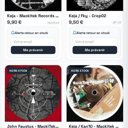
Keja - Mackitek Records 17
Keja / Fky - Crop02
9,90 €
9,50 €
Hardtek
RP 01
Alerte retour en stock
Alerte retour en stock
Me prévenir
Me prévenir
HORS STOCK
HORS STOCK
John Faustus - MackiTek Hors Serie 10
Keja / Kan10 - Mackitek Records 21 RP