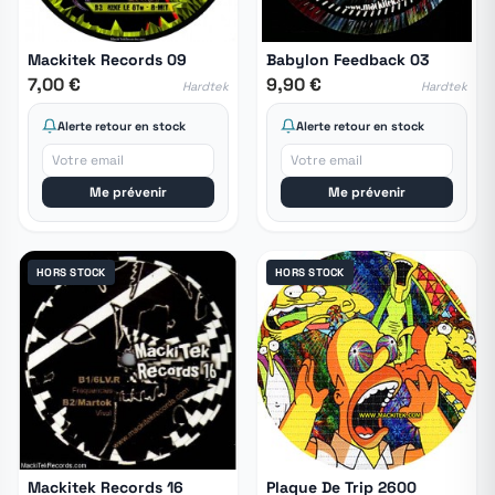
Mackitek Records 09
Babylon Feedback 03
7,00 €
9,90 €
Hardtek
Hardtek
Alerte retour en stock
Alerte retour en stock
Me prévenir
Me prévenir
HORS STOCK
HORS STOCK
Mackitek Records 16
Plaque De Trip 2600