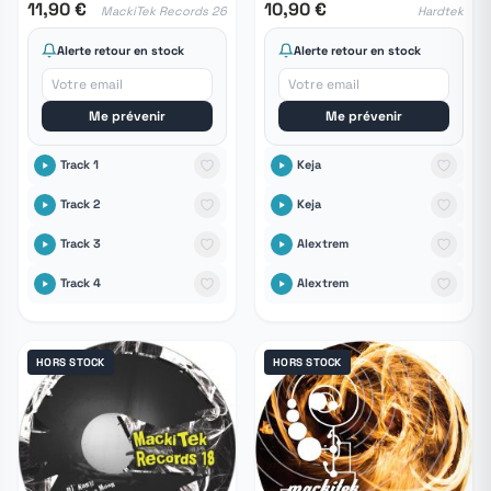
11,90 €
10,90 €
MackiTek Records 26
Hardtek
Alerte retour en stock
Alerte retour en stock
Me prévenir
Me prévenir
Track 1
Keja
Track 2
Keja
Track 3
Alextrem
Track 4
Alextrem
HORS STOCK
HORS STOCK