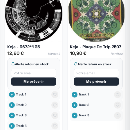
Keja - 3672*1 35
Keja - Plaque De Trip 2507
12,90 €
10,90 €
Hardtek
Hardtek
Alerte retour en stock
Alerte retour en stock
Me prévenir
Me prévenir
Track 1
Track 1
Track 2
Track 2
Track 3
Track 3
Track 4