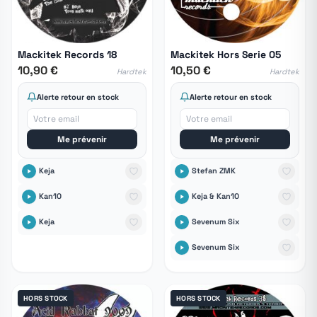
Mackitek Records 18
Mackitek Hors Serie 05
10,90 €
10,50 €
Hardtek
Hardtek
Alerte retour en stock
Alerte retour en stock
Me prévenir
Me prévenir
Keja
Stefan ZMK
Kan10
Keja & Kan10
Keja
Sevenum Six
Sevenum Six
HORS STOCK
HORS STOCK