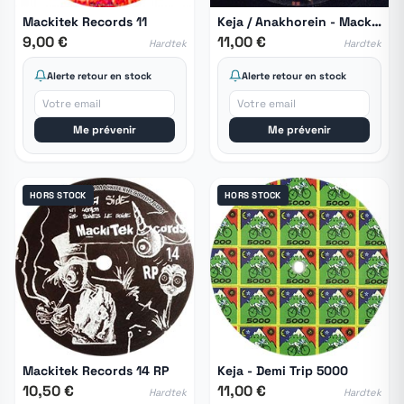
Mackitek Records 11
Keja / Anakhorein - Mackitek Records 06
9,00 €
11,00 €
Hardtek
Hardtek
Alerte retour en stock
Alerte retour en stock
Me prévenir
Me prévenir
HORS STOCK
HORS STOCK
Mackitek Records 14 RP
Keja - Demi Trip 5000
10,50 €
11,00 €
Hardtek
Hardtek