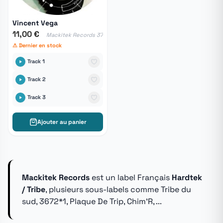
Vincent Vega
11,00 €
Mackitek Records 37
⚠ Dernier en stock
Track 1
Track 2
Track 3
Ajouter au panier
Mackitek Records
est un label Français
Hardtek
/ Tribe
, plusieurs sous-labels comme Tribe du
sud, 3672*1, Plaque De Trip, Chim'R, ...