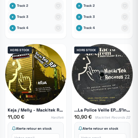
Track 2
Track 2
Track 3
Track 3
Track 4
Track 4
HORS STOCK
HORS STOCK
Keja / Melly - Mackitek RP Records 27
...La Police Veille EP...S'Infiltre Partout
11,00 €
10,90 €
Hardtek
Mackitek Records 22
Alerte retour en stock
Alerte retour en stock