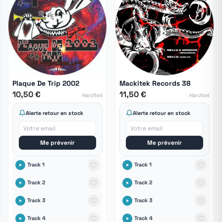
Plaque De Trip 2002
Mackitek Records 38
10,50 €
11,50 €
Hardtek
Hardtek
Alerte retour en stock
Alerte retour en stock
Me prévenir
Me prévenir
Track 1
Track 1
Track 2
Track 2
Track 3
Track 3
Track 4
Track 4