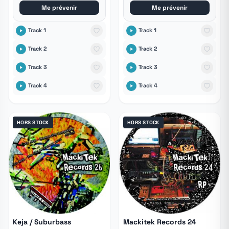
Me prévenir
Me prévenir
Track 1
Track 1
Track 2
Track 2
Track 3
Track 3
Track 4
Track 4
HORS STOCK
HORS STOCK
Keja / Suburbass
Mackitek Records 24