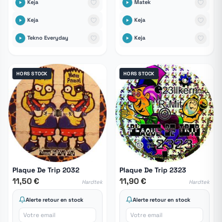
Keja
Matek
Keja
Keja
Tekno Everyday
Keja
HORS STOCK
HORS STOCK
Plaque De Trip 2032
Plaque De Trip 2323
11,50 €
11,90 €
Hardtek
Hardtek
Alerte retour en stock
Alerte retour en stock