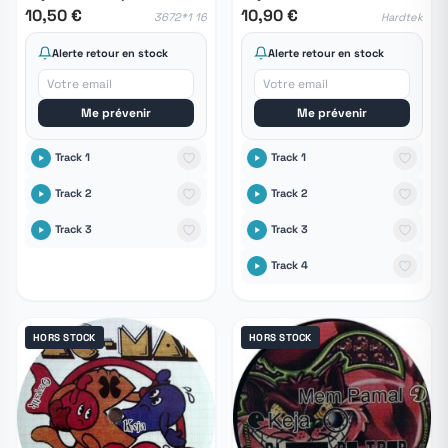
10,50 €
10,90 €
3672*1 16
Hardtek
Alerte retour en stock
Alerte retour en stock
Me prévenir
Me prévenir
Track 1
Track 1
Track 2
Track 2
Track 3
Track 3
Track 4
HORS STOCK
HORS STOCK