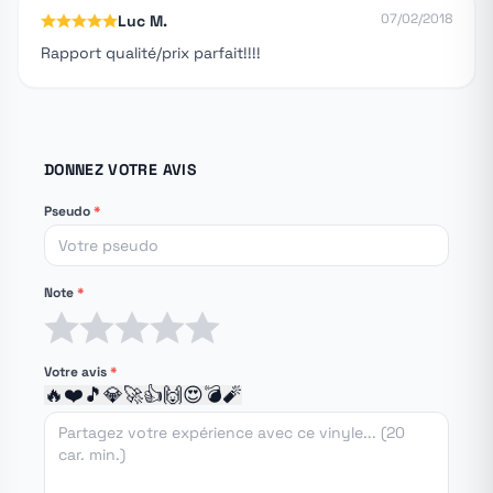
07/02/2018
Luc M.
Rapport qualité/prix parfait!!!!
DONNEZ VOTRE AVIS
Pseudo
*
Note
*
1 étoile
2 étoiles
3 étoiles
4 étoiles
5 étoiles
Votre avis
*
🔥
❤️
🎵
💎
🚀
👍
🙌
😍
💣
🧨