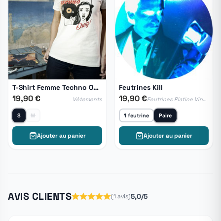
T-Shirt Femme Techno Only!
Feutrines Kill
19,90 €
19,90 €
Vêtements
Feutrines Platine Vinyle & Feutrine DJ
S
M
1 feutrine
Paire
Ajouter au panier
Ajouter au panier
AVIS CLIENTS
5,0/5
(1 avis)