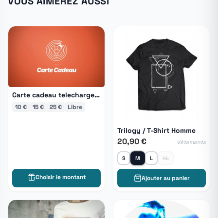
VOUS AIMEREZ AUSSI
Carte cadeau telechargement
10 €
15 €
25 €
Libre
Trilogy / T-Shirt Homme
20,90 €
Vêtements
S
M
L
XL
Choisir le montant
Ajouter au panier