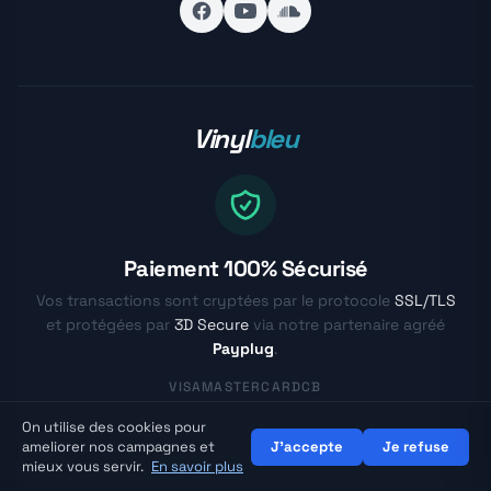
Vinyl
bleu
Paiement 100% Sécurisé
Vos transactions sont cryptées par le protocole
SSL/TLS
et protégées par
3D Secure
via notre partenaire agréé
Payplug
.
VISA
MASTERCARD
CB
On utilise des cookies pour
© Vinylbleu.fr - La passion du vinyle depuis 2017
ameliorer nos campagnes et
J'accepte
Je refuse
mieux vous servir.
En savoir plus