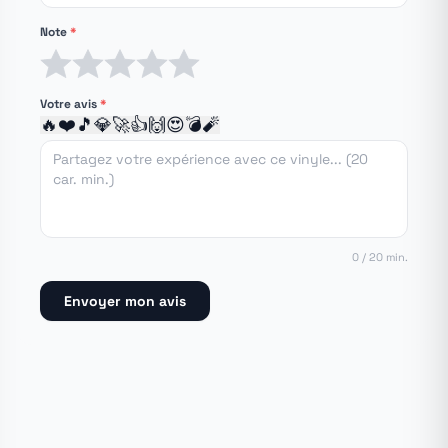
Note
*
1 étoile
2 étoiles
3 étoiles
4 étoiles
5 étoiles
Votre avis
*
🔥
❤️
🎵
💎
🚀
👍
🙌
😍
💣
🧨
0 / 20 min.
Envoyer mon avis