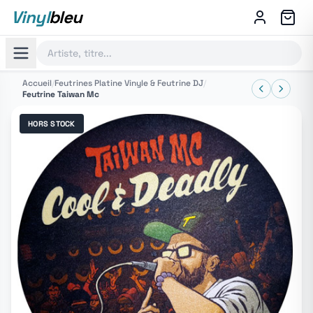
Vinyl
bleu
Accueil
/
Feutrines Platine Vinyle & Feutrine DJ
/
Feutrine Taiwan Mc
HORS STOCK