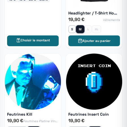
Headlighter / T-Shirt Homme
19,90 €
Vêtements
S
M
L
XL
Choisir le montant
Ajouter au panier
Feutrines Kill
Feutrines Insert Coin
19,90 €
19,90 €
Feutrines Platine Vinyle & Feutrine DJ