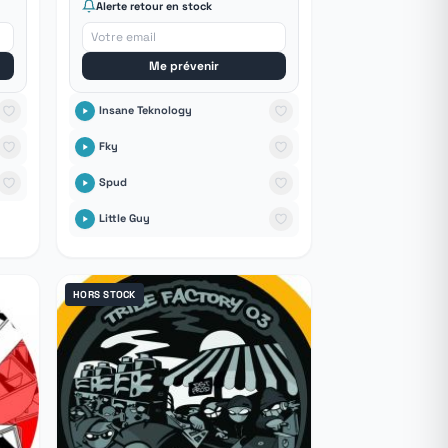
Alerte retour en stock
Me prévenir
Insane Teknology
Fky
Spud
Little Guy
HORS STOCK