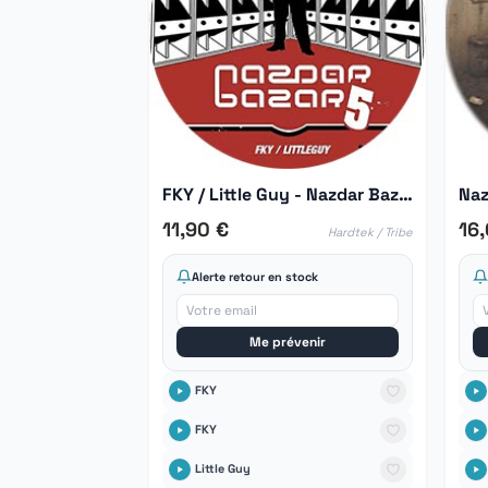
FKY / Little Guy - Nazdar Bazar 05
Naz
11,90 €
16
Hardtek / Tribe
Alerte retour en stock
Me prévenir
FKY
FKY
Little Guy