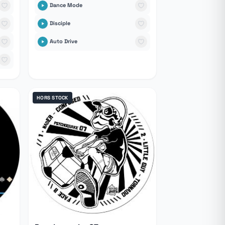
Dance Mode
Disciple
Auto Drive
HORS STOCK