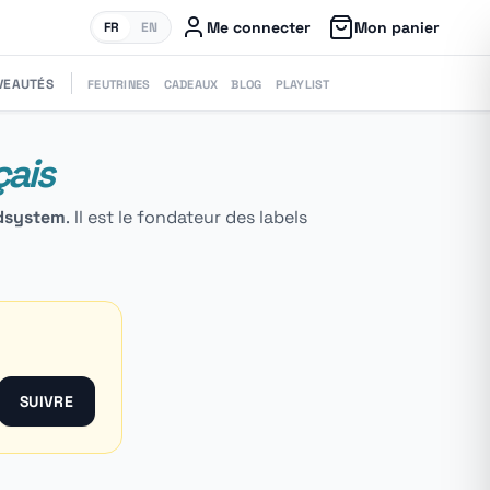
Me connecter
Mon panier
FR
EN
VEAUTÉS
FEUTRINES
CADEAUX
BLOG
PLAYLIST
çais
dsystem
. Il est le fondateur des labels
SUIVRE