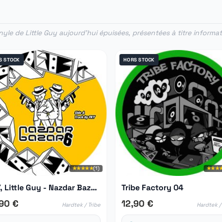
yle de Little Guy aujourd'hui épuisées, présentées à titre informa
S STOCK
HORS STOCK
★★★★★
(1)
★★★
FKY, Little Guy - Nazdar Bazar 06
Tribe Factory 04
,90 €
12,90 €
Hardtek / Tribe
Hardtek /