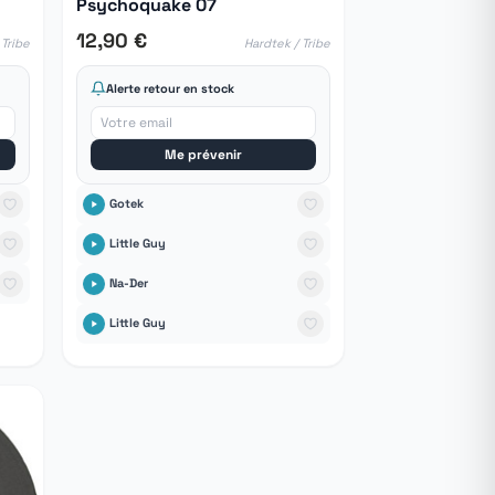
Psychoquake 07
12,90 €
 Tribe
Hardtek / Tribe
Alerte retour en stock
Me prévenir
Gotek
Little Guy
Na-Der
Little Guy