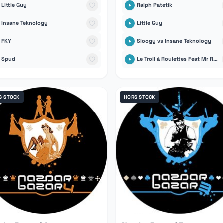
Little Guy
Ralph Patetik
Insane Teknology
Little Guy
FKY
Sloogy vs Insane Teknology
Spud
Le Troll à Roulettes Feat Mr Runlevel
S STOCK
HORS STOCK