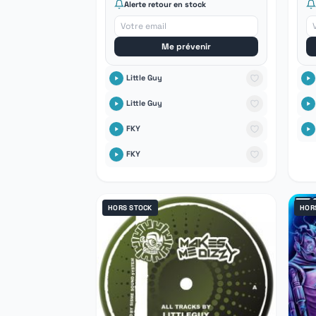
Alerte retour en stock
Me prévenir
Little Guy
Little Guy
FKY
FKY
HORS STOCK
HOR