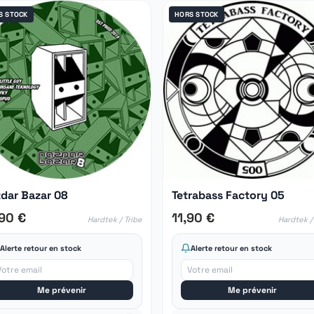
S STOCK
HORS STOCK
dar Bazar 08
Tetrabass Factory 05
,90 €
11,90 €
Hardtek / Tribe
Hardtek /
Alerte retour en stock
Alerte retour en stock
Me prévenir
Me prévenir