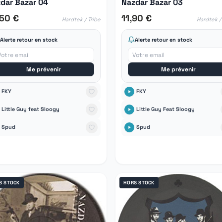
dar Bazar 04
Nazdar Bazar 03
,50 €
11,90 €
Hardtek / Tribe
Hardtek /
Alerte retour en stock
Alerte retour en stock
Me prévenir
Me prévenir
FKY
FKY
Little Guy feat Sloogy
Little Guy Feat Sloogy
Spud
Spud
S STOCK
HORS STOCK