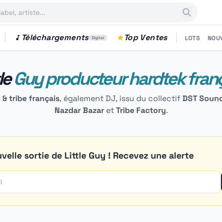
Téléchargements
Top Ventes
LOTS
NOU
Digital
tle
Guy producteur hardtek fran
& tribe français
, également DJ, issu du collectif
DST Soun
Nazdar Bazar
et
Tribe Factory
.
velle sortie de Little Guy ! Recevez une alerte