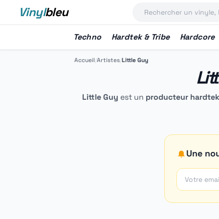
Vinyl
bleu
Techno
Hardtek & Tribe
Hardcore
Accueil
/
Artistes
/
Little Guy
Lit
Little Guy
est un
producteur hardtek 
Une nou