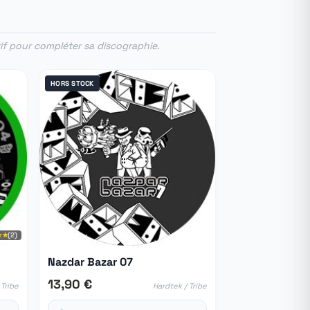
tif pour compléter sa discographie.
HORS STOCK
★★
(2)
Nazdar Bazar 07
13,90 €
 Tribe
Hardtek / Tribe