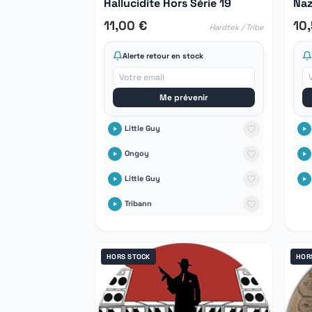
Hallucidite Hors Série 19
Naz
11,00 €
10
Hardtek / Tribe
Alerte retour en stock
Me prévenir
Little Guy
Ongoy
Little Guy
Tribann
HORS STOCK
HOR