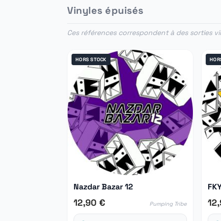
Vinyles épuisés
Ces références correspondent à des sorties vin
HORS STOCK
HOR
Nazdar Bazar 12
12,90 €
12
Pumping Tribe