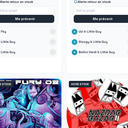
Alerte retour en stock
Alerte retour en stock
Me prévenir
Me prévenir
Fky
Uzi & Little Guy
Little Guy
Sloogy & Little Guy
Little Guy
Bollini Verdi & Little Guy
S STOCK
HORS STOCK