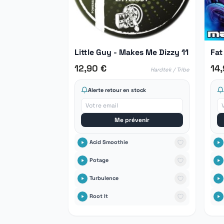
Little Guy - Makes Me Dizzy 11
Fat
12,90 €
14
Hardtek / Tribe
Alerte retour en stock
Me prévenir
Acid Smoothie
Potage
Turbulence
Root It