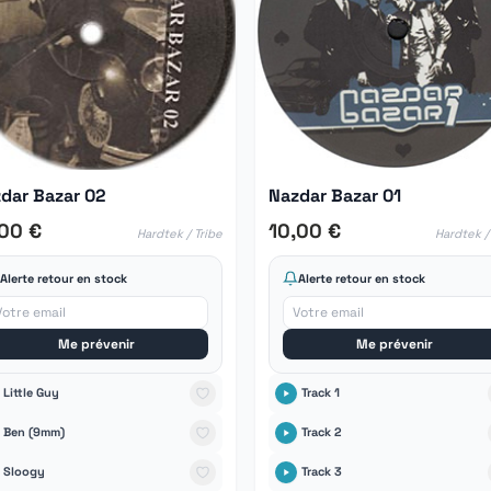
dar Bazar 02
Nazdar Bazar 01
,00 €
10,00 €
Hardtek / Tribe
Hardtek /
Alerte retour en stock
Alerte retour en stock
Me prévenir
Me prévenir
Little Guy
Track 1
Ben (9mm)
Track 2
Sloogy
Track 3