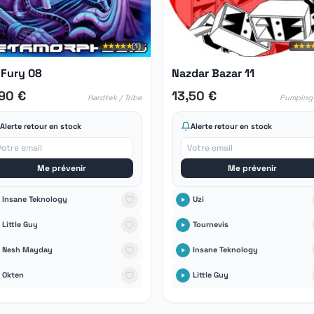
★★★★★
(1)
★★★
 Fury 08
Nazdar Bazar 11
,90 €
13,50 €
Hardtek / Tribe
Pumping 
Alerte retour en stock
Alerte retour en stock
Me prévenir
Me prévenir
Insane Teknology
Uzi
Little Guy
Tournevis
Nesh Mayday
Insane Teknology
Okten
Little Guy