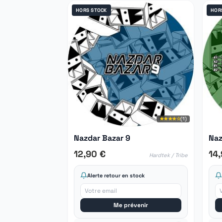
HORS STOCK
HOR
★★★★☆
(1)
Nazdar Bazar 9
Naz
12,90 €
14
Hardtek / Tribe
Alerte retour en stock
Me prévenir