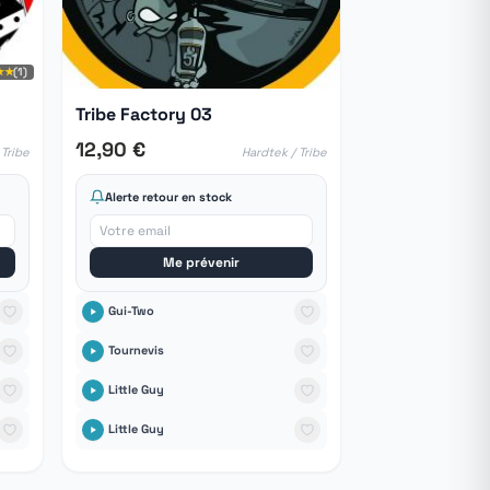
★★
(1)
Tribe Factory 03
12,90 €
Tribe
Hardtek / Tribe
Alerte retour en stock
Me prévenir
Gui-Two
Tournevis
Little Guy
Little Guy