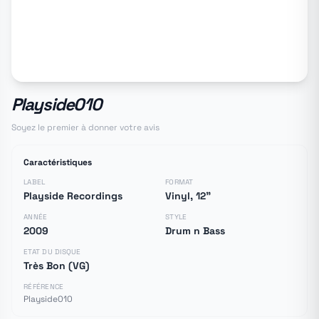
Playside010
Soyez le premier à donner votre avis
Caractéristiques
LABEL
FORMAT
Playside Recordings
Vinyl, 12"
ANNÉE
STYLE
2009
Drum n Bass
ETAT DU DISQUE
Très Bon (VG)
RÉFÉRENCE
Playside010