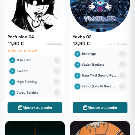
Perfusion 04
Yaxha 02
11,90 €
13,90 €
Breakbeat
Drum n Bass
⚠ Dernier en stock
Densityz
Nite Fleit
Vader Trackerz
Swooh
Tseu Tikal Sound Records
High Fidelity
Kalbo Quin Té Bass vs The COok
Juicy Selekta
Ajouter au panier
Ajouter au panier