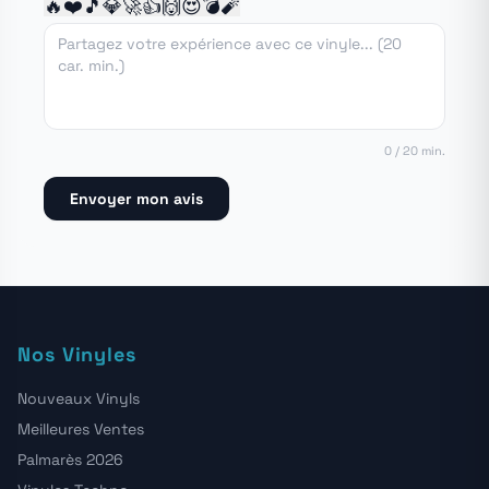
🔥
❤️
🎵
💎
🚀
👍
🙌
😍
💣
🧨
0 / 20 min.
Envoyer mon avis
Nos Vinyles
Nouveaux Vinyls
Meilleures Ventes
Palmarès 2026