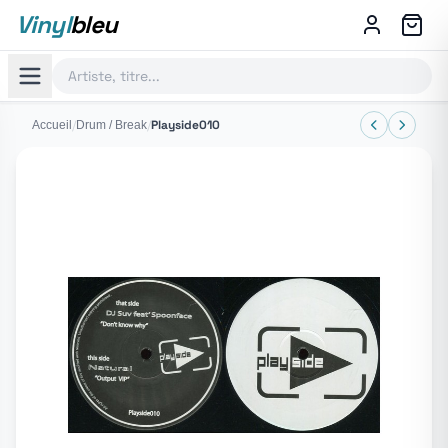
Vinyl
bleu
/
/
Playside010
Accueil
Drum / Break