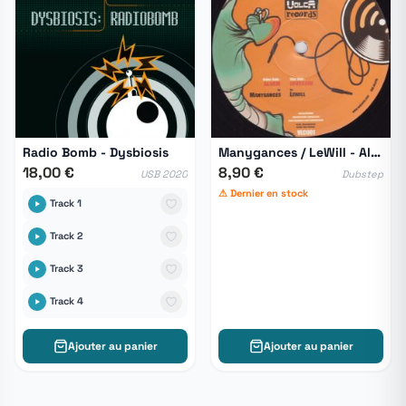
Radio Bomb - Dysbiosis
Manygances / LeWill - Alarm / Invasion
18,00 €
8,90 €
USB 2020
Dubstep
⚠ Dernier en stock
Track 1
Track 2
Track 3
Track 4
Ajouter au panier
Ajouter au panier