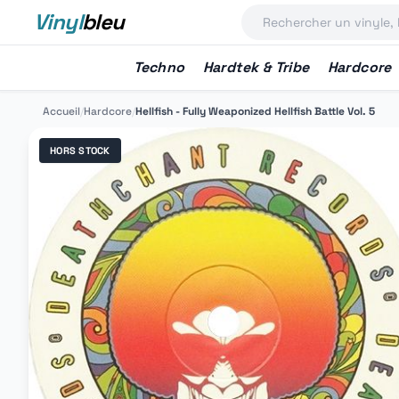
Vinyl
bleu
Techno
Hardtek & Tribe
Hardcore
Accueil
/
Hardcore
/
Hellfish - Fully Weaponized Hellfish Battle Vol. 5
HORS STOCK