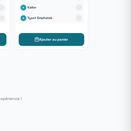
Kalbo
Tysot Emphatek
Ajouter au panier
expérience !