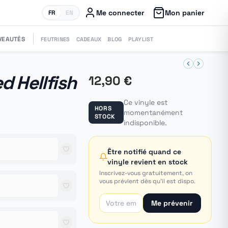
Me connecter
Mon panier
FR
EN
VEAUTÉS
FEUTRINES
CADEAUX
BLOG
PLAYLIST
d Hellfish
12,90 €
Ce vinyle est
HORS
momentanément
STOCK
indisponible.
Être notifié quand ce
vinyle revient en stock
Inscrivez-vous gratuitement, on
vous prévient dès qu'il est dispo.
Me prévenir