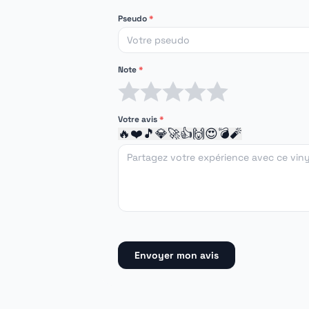
Pseudo
*
Note
*
1 étoile
2 étoiles
3 étoiles
4 étoiles
5 étoiles
Votre avis
*
🔥
❤️
🎵
💎
🚀
👍
🙌
😍
💣
🧨
Envoyer mon avis