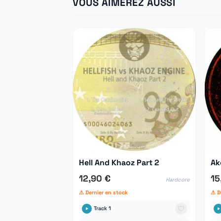
VOUS AIMEREZ AUSSI
Hell And Khaoz Part 2
Ak
12,90 €
15
Hardcore
⚠ Dernier en stock
⚠ D
Track 1