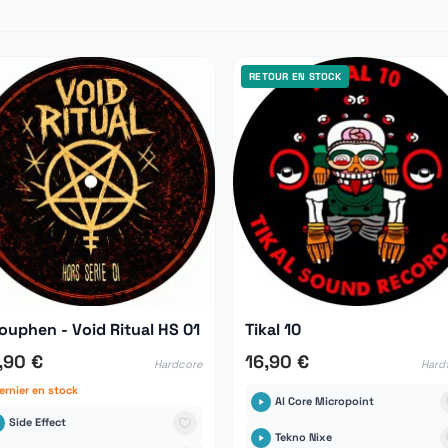
RETOUR EN STOCK
ouphen - Void Ritual HS 01
Tikal 10
,90 €
16,90 €
Hardcore
Hardf
ernier en stock
Al Core Micropoint
Side Effect
Tekno Nixe