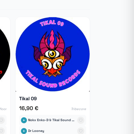
Tikal 09
16,90 €
loor
Tribecore
Nokx Enko-D & Tikal Sound Records
Dr Looney