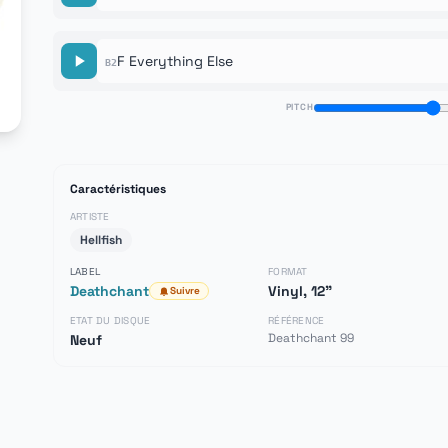
F Everything Else
B2
PITCH
Caractéristiques
ARTISTE
Hellfish
LABEL
FORMAT
Deathchant
Vinyl, 12"
Suivre
ETAT DU DISQUE
RÉFÉRENCE
Deathchant 99
Neuf