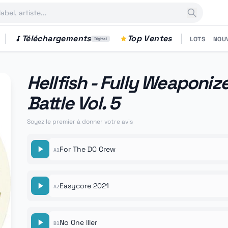
Téléchargements
Top Ventes
LOTS
NOU
Digital
Hellfish - Fully Weaponize
Battle Vol. 5
Soyez le premier à donner votre avis
For The DC Crew
A1
Easycore 2021
A2
No One Iller
B1