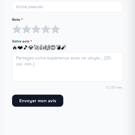
Note
*
1 étoile
2 étoiles
3 étoiles
4 étoiles
5 étoiles
Votre avis
*
🔥
❤️
🎵
💎
🚀
👍
🙌
😍
💣
🧨
0 / 20 min.
Envoyer mon avis