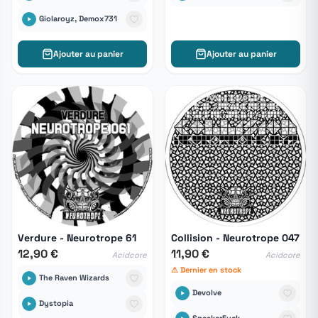
Giolaroyz, Demox731
Ajouter au panier
Ajouter au panier
Verdure - Neurotrope 61
Collision - Neurotrope 047
12,90 €
11,90 €
Acidcore
Acidcore
⚠ Dernier en stock
The Raven Wizards
Devolve
Dystopia