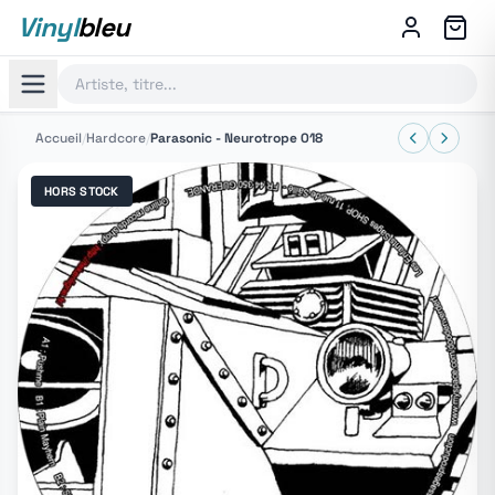
Vinyl
bleu
Accueil
/
Hardcore
/
Parasonic - Neurotrope 018
HORS STOCK