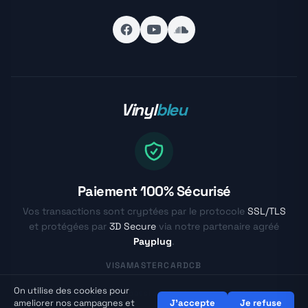
Vinyl
bleu
Paiement 100% Sécurisé
Vos transactions sont cryptées par le protocole
SSL/TLS
et protégées par
3D Secure
via notre partenaire agréé
Payplug
.
VISA
MASTERCARD
CB
On utilise des cookies pour
© Vinylbleu.fr - La passion du vinyle depuis 2017
ameliorer nos campagnes et
J'accepte
Je refuse