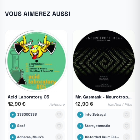
VOUS AIMEREZ AUSSI
Acid Laboratory 05
Mr. Gasmask - Neurotrope 036
12,90 €
12,90 €
Acidcore
Hardtek / Tribe
333000333
Into Betrayal
Scoé
Starsystematic
Adharaa, Neun's
Distorded Drum Disciples