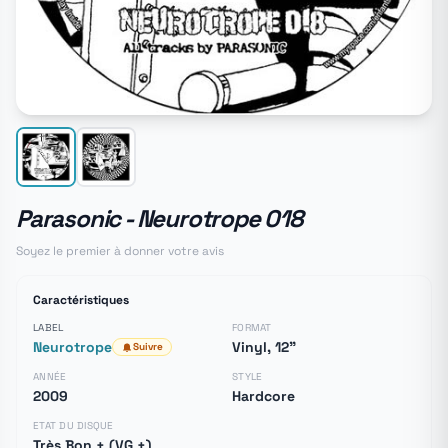
Parasonic - Neurotrope 018
Soyez le premier à donner votre avis
Caractéristiques
LABEL
FORMAT
Neurotrope
Vinyl, 12"
Suivre
ANNÉE
STYLE
2009
Hardcore
ETAT DU DISQUE
Très Bon + (VG +)