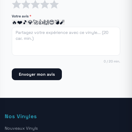
1 étoile
2 étoiles
3 étoiles
4 étoiles
5 étoiles
Votre avis
*
🔥
❤️
🎵
💎
🚀
👍
🙌
😍
💣
🧨
0 / 20 min.
Envoyer mon avis
Nos Vinyles
Nouveaux Vinyls