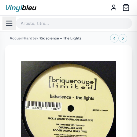
Vinyl
bleu
Accueil
/
Hardtek
/
Kidscience ‎– The Lights