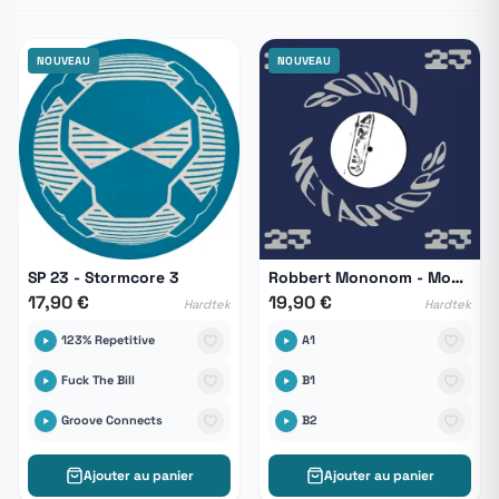
NOUVEAU
NOUVEAU
SP 23 - Stormcore 3
Robbert Mononom - Mononom 1
17,90 €
19,90 €
Hardtek
Hardtek
123% Repetitive
A1
Fuck The Bill
B1
Groove Connects
B2
Ajouter au panier
Ajouter au panier