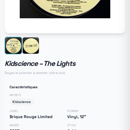
Kidscience ‎– The Lights
Soyez le premier à donner votre avis
Caractéristiques
ARTISTE
Kidscience ‎
LABEL
FORMAT
Brique Rouge Limited
Vinyl, 12"
ANNÉE
STYLE