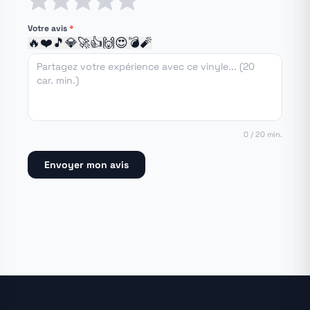
1 étoile
2 étoiles
3 étoiles
4 étoiles
5 étoiles
Votre avis
*
🔥
❤️
🎵
💎
🚀
👍
🙌
😍
💣
🧨
0 / 20 min.
Envoyer mon avis