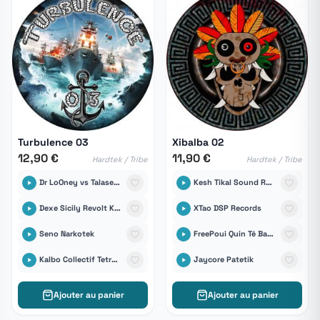
Turbulence 03
Xibalba 02
12,90 €
11,90 €
Hardtek / Tribe
Hardtek / Tribe
Dr LoOney vs Talasemik
Kesh Tikal Sound Records vs Frk
Dexe Sicily Revolt Klan
XTao DSP Records
Seno Narkotek
FreePoui Quin Té Bass
Kalbo Collectif Tetrabass
Jaycore Patetik
Ajouter au panier
Ajouter au panier