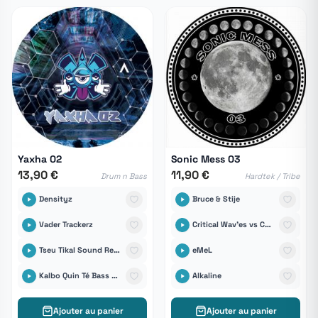
Yaxha 02
Sonic Mess 03
13,90 €
11,90 €
Drum n Bass
Hardtek / Tribe
Densityz
Bruce & Stije
Vader Trackerz
Critical Wav'es vs Cartograph
Tseu Tikal Sound Records
eMeL
Kalbo Quin Té Bass vs The COok
Alkaline
Ajouter au panier
Ajouter au panier