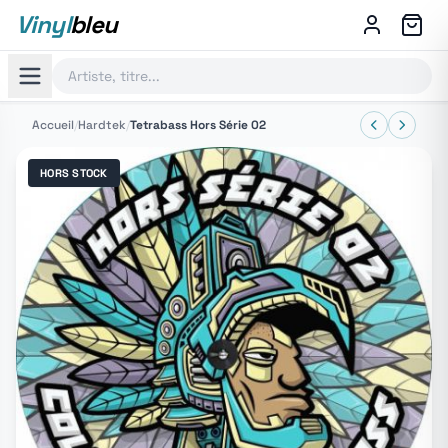
Vinyl
bleu
Accueil
/
Hardtek
/
Tetrabass Hors Série 02
HORS STOCK