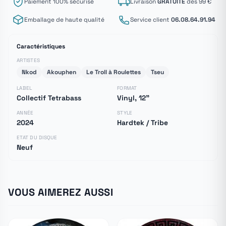
Paiement 100% sécurisé
Livraison
GRATUITE
dès 99 €
Emballage de haute qualité
Service client
06.08.64.91.94
Caractéristiques
ARTISTES
Nkod
Akouphen
Le Troll à Roulettes
Tseu
LABEL
FORMAT
Collectif Tetrabass
Vinyl, 12"
ANNÉE
STYLE
2024
Hardtek / Tribe
ETAT DU DISQUE
Neuf
VOUS AIMEREZ AUSSI