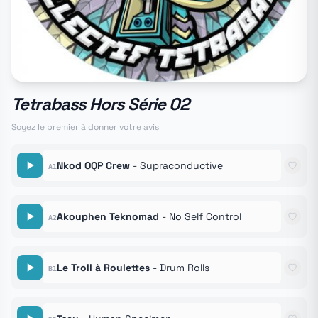
Tetrabass Hors Série 02
Soyez le premier à donner votre avis
Nkod OQP Crew
- Supraconductive
A1
Akouphen Teknomad
- No Self Control
A2
Le Troll à Roulettes
- Drum Rolls
B1