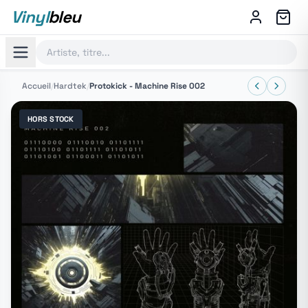
Vinyl
bleu
Accueil
/
Hardtek
/
Protokick - Machine Rise 002
HORS STOCK