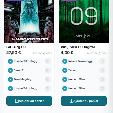
Fat Fury 09
Vinylbleu 09 Digital
27,90 €
4,00 €
Pumping Tribe
Hardtek / Tribe
Insane Teknology
Insane Teknology
Sensi T
Tazar
Teka Mayday
Numéro Bleu
Insane Teknology
Numéro Bleu
Ajouter au panier
Ajouter au panier