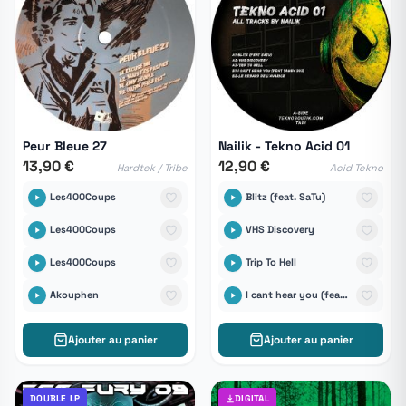
Peur Bleue 27
Nailik - Tekno Acid 01
13,90 €
12,90 €
Hardtek / Tribe
Acid Tekno
Les400Coups
Blitz (feat. SaTu)
Les400Coups
VHS Discovery
Les400Coups
Trip To Hell
Akouphen
I cant hear you (feat. Tamby 303)
Ajouter au panier
Ajouter au panier
DOUBLE LP
DIGITAL