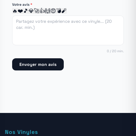
1 étoile
2 étoiles
3 étoiles
4 étoiles
5 étoiles
Votre avis
*
🔥
❤️
🎵
💎
🚀
👍
🙌
😍
💣
🧨
0 / 20 min.
Envoyer mon avis
Nos Vinyles