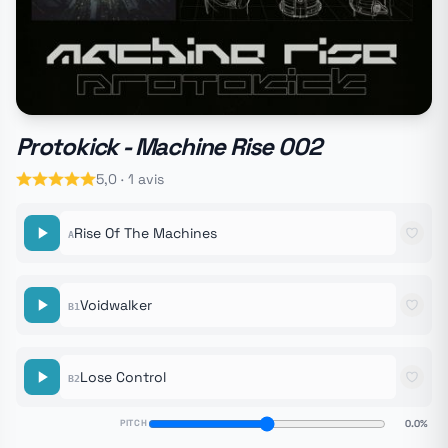
Protokick - Machine Rise 002
5,0 · 1 avis
Rise Of The Machines
A
Voidwalker
B1
Lose Control
B2
PITCH
0.0%