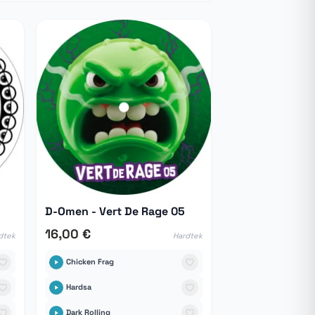
D-Omen - Vert De Rage 05
16,00 €
dtek
Hardtek
Chicken Frag
Hardsa
Dark Rolling