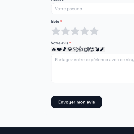
Note
*
1 étoile
2 étoiles
3 étoiles
4 étoiles
5 étoiles
Votre avis
*
🔥
❤️
🎵
💎
🚀
👍
🙌
😍
💣
🧨
Envoyer mon avis