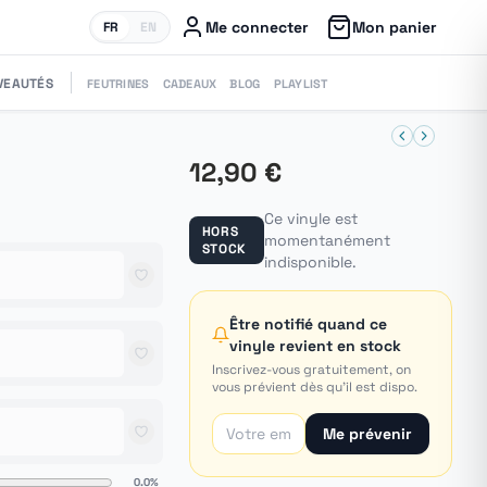
Me connecter
Mon panier
FR
EN
VEAUTÉS
FEUTRINES
CADEAUX
BLOG
PLAYLIST
12,90 €
Ce vinyle est
HORS
momentanément
STOCK
indisponible.
Être notifié quand ce
vinyle revient en stock
Inscrivez-vous gratuitement, on
vous prévient dès qu'il est dispo.
Me prévenir
0.0%