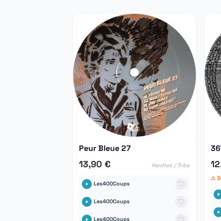
Peur Bleue 27
36
13,90 €
12
Hardtek / Tribe
⚠ D
Les400Coups
Les400Coups
Les400Coups