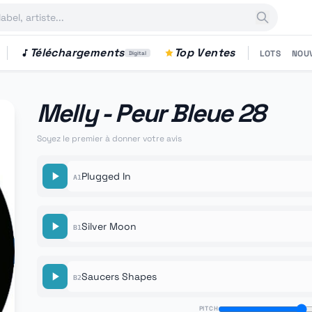
Téléchargements
Top Ventes
LOTS
NOU
Digital
Melly - Peur Bleue 28
Soyez le premier à donner votre avis
Plugged In
A1
Silver Moon
B1
Saucers Shapes
B2
PITCH