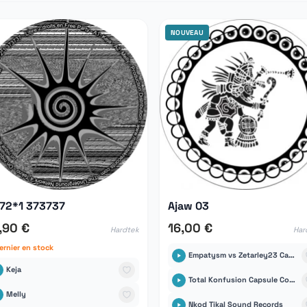
NOUVEAU
72*1 373737
Ajaw 03
,90 €
16,00 €
Hardtek
Har
ernier en stock
Empatysm vs Zetarley23 Capsule Corp
Keja
Total Konfusion Capsule Corp
Melly
Nkod Tikal Sound Records