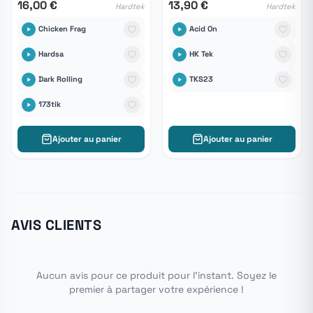
16,00 €
13,90 €
Hardtek
Hardtek
Chicken Frag
Acid On
Hardsa
HK Tek
Dark Rolling
TKS23
173tik
Ajouter au panier
Ajouter au panier
AVIS CLIENTS
Aucun avis pour ce produit pour l'instant. Soyez le
premier à partager votre expérience !