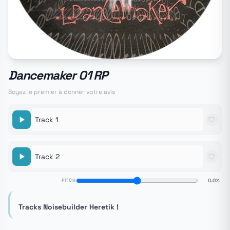
Dancemaker 01 RP
Soyez le premier à donner votre avis
Track 1
Track 2
PITCH
0.0%
Tracks Noisebuilder Heretik !