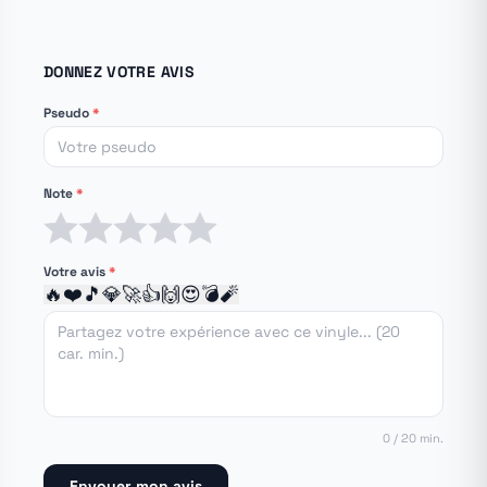
DONNEZ VOTRE AVIS
Pseudo
*
Note
*
1 étoile
2 étoiles
3 étoiles
4 étoiles
5 étoiles
Votre avis
*
🔥
❤️
🎵
💎
🚀
👍
🙌
😍
💣
🧨
0 / 20 min.
Envoyer mon avis