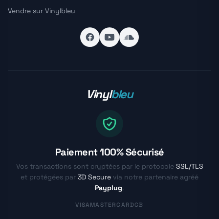
Vendre sur Vinylbleu
Vinyl
bleu
Paiement 100% Sécurisé
Vos transactions sont cryptées par le protocole
SSL/TLS
et protégées par
3D Secure
via notre partenaire agréé
Payplug
.
VISA
MASTERCARD
CB