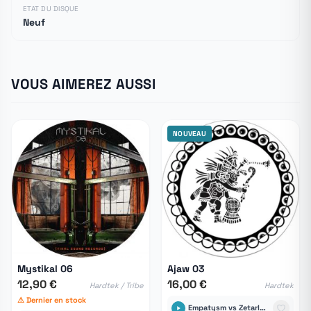
ETAT DU DISQUE
Neuf
VOUS AIMEREZ AUSSI
NOUVEAU
Mystikal 06
Ajaw 03
12,90 €
16,00 €
Hardtek / Tribe
Hardtek
⚠ Dernier en stock
Empatysm vs Zetarley23 Capsule Corp