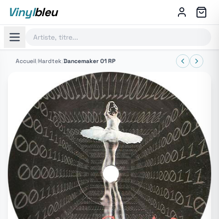
Vinyl
bleu
Accueil
/
Hardtek
/
Dancemaker 01 RP