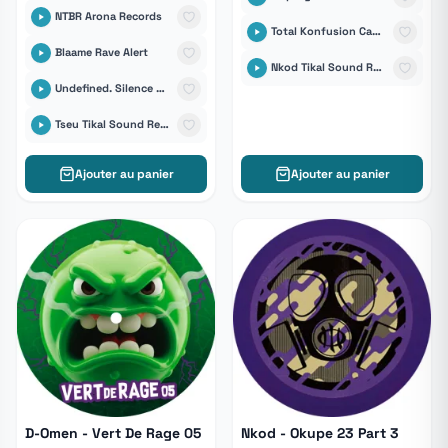
NTBR Arona Records
Total Konfusion Capsule Corp
Blaame Rave Alert
Nkod Tikal Sound Records
Undefined. Silence Records
Tseu Tikal Sound Records
Ajouter au panier
Ajouter au panier
D-Omen - Vert De Rage 05
Nkod - Okupe 23 Part 3