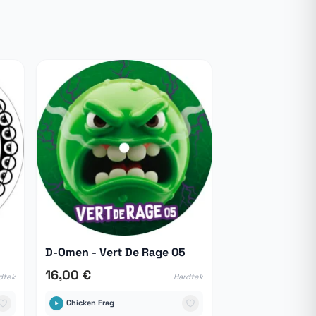
D-Omen - Vert De Rage 05
16,00 €
dtek
Hardtek
Chicken Frag