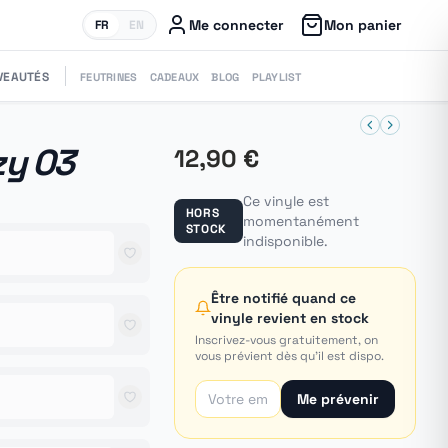
Me connecter
Mon panier
FR
EN
VEAUTÉS
FEUTRINES
CADEAUX
BLOG
PLAYLIST
zy 03
12,90 €
Ce vinyle est
HORS
momentanément
STOCK
indisponible.
Être notifié quand ce
vinyle revient en stock
Inscrivez-vous gratuitement, on
vous prévient dès qu'il est dispo.
Me prévenir