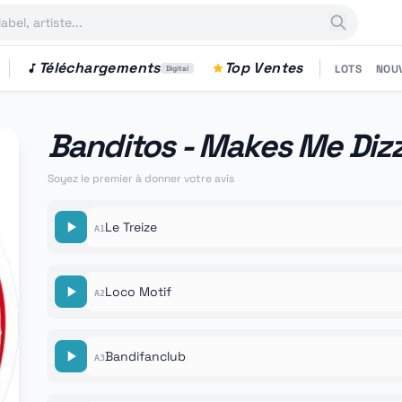
Téléchargements
Top Ventes
LOTS
NOU
Digital
Banditos - Makes Me Diz
Soyez le premier à donner votre avis
Le Treize
A1
Loco Motif
A2
Bandifanclub
A3