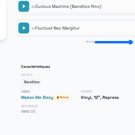
Curious Machine (Banditos Rmx)
B1
Fluctuat Nec Mergitur
B2
PITCH
Caractéristiques
ARTISTE
Banditos
LABEL
FORMAT
Makes Me Dizzy
Vinyl, 12", Repress
Suivre
RÉFÉRENCE
MMD 03