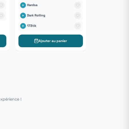
Hardsa
Dark Rolling
173tik
Ajouter au panier
expérience !