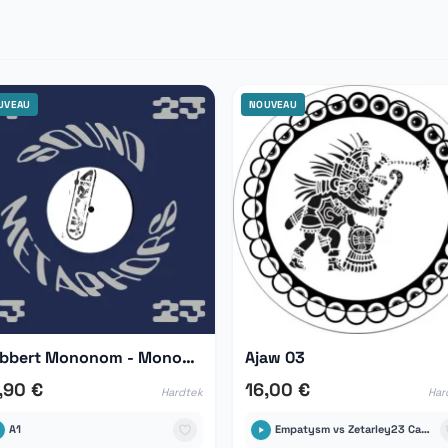
UVEAU
NOUVEAU
Robbert Mononom - Mononom 1
Ajaw 03
,90 €
16,00 €
Hardtek
Har
A1
Empatysm vs Zetarley23 Capsule Corp