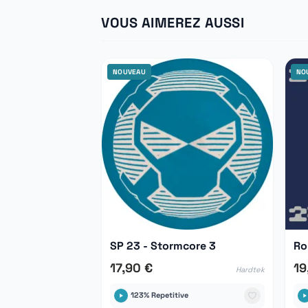
VOUS AIMEREZ AUSSI
NOUVEAU
NO
SP 23 - Stormcore 3
17,90 €
19
Hardtek
123% Repetitive