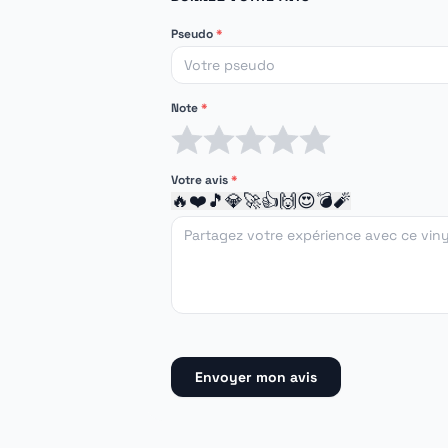
Pseudo
*
Note
*
1 étoile
2 étoiles
3 étoiles
4 étoiles
5 étoiles
Votre avis
*
🔥
❤️
🎵
💎
🚀
👍
🙌
😍
💣
🧨
Envoyer mon avis