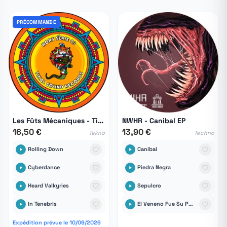
PRÉCOMMANDE
Les Fûts Mécaniques - Tikal Hors Série 03
NWHR - Canibal EP
16,50 €
13,90 €
Tekno
Techno
Rolling Down
Canibal
Cyberdance
Piedra Negra
Heard Valkyries
Sepulcro
In Tenebris
El Veneno Fue Su Palabra
Expédition prévue le 10/09/2026