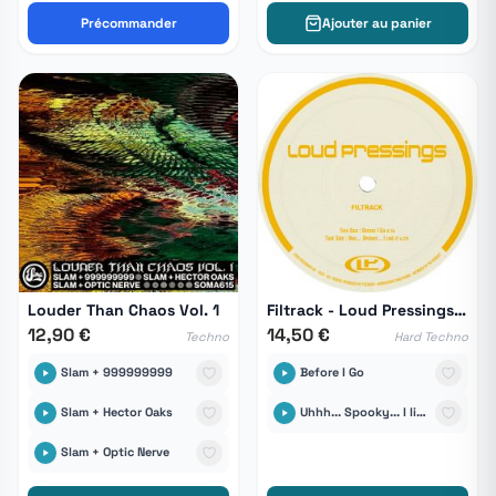
Précommander
Ajouter au panier
Louder Than Chaos Vol. 1
Filtrack - Loud Pressings 08
12,90 €
14,50 €
Techno
Hard Techno
Slam + 999999999
Before I Go
Slam + Hector Oaks
Uhhh... Spooky... I like it !
Slam + Optic Nerve