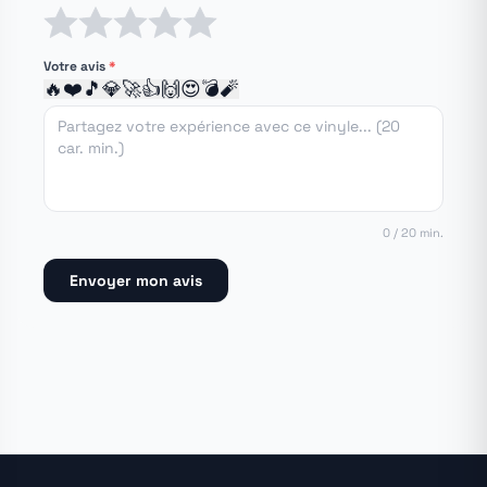
1 étoile
2 étoiles
3 étoiles
4 étoiles
5 étoiles
Votre avis
*
🔥
❤️
🎵
💎
🚀
👍
🙌
😍
💣
🧨
0 / 20 min.
Envoyer mon avis