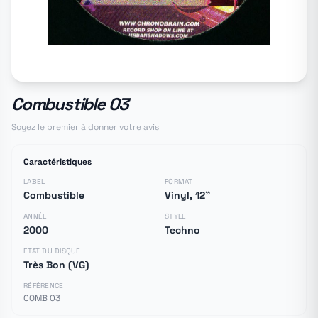
Combustible 03
Soyez le premier à donner votre avis
Caractéristiques
LABEL
FORMAT
Combustible
Vinyl, 12"
ANNÉE
STYLE
2000
Techno
ETAT DU DISQUE
Très Bon (VG)
RÉFÉRENCE
COMB 03