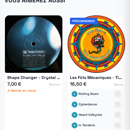
VOUS AIMEREZ AUSSI
PRÉCOMMANDE
Shape Changer - Crystal Dreams Vol.2
Les Fûts Mécaniques - Tikal Hors Série 03
7,00 €
16,50 €
Techno
Tekno
⚠ Dernier en stock
Rolling Down
Cyberdance
Heard Valkyries
In Tenebris