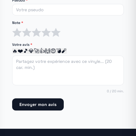
Pseudo
*
Note
*
1 étoile
2 étoiles
3 étoiles
4 étoiles
5 étoiles
Votre avis
*
🔥
❤️
🎵
💎
🚀
👍
🙌
😍
💣
🧨
0 / 20 min.
Envoyer mon avis