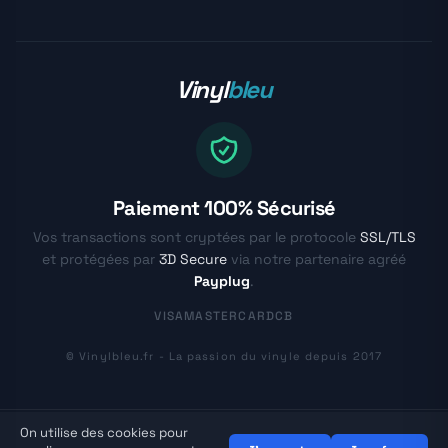
Vinyl
bleu
Paiement 100% Sécurisé
Vos transactions sont cryptées par le protocole
SSL/TLS
et protégées par
3D Secure
via notre partenaire agréé
Payplug
.
VISA
MASTERCARD
CB
© Vinylbleu.fr - La passion du vinyle depuis 2017
On utilise des cookies pour