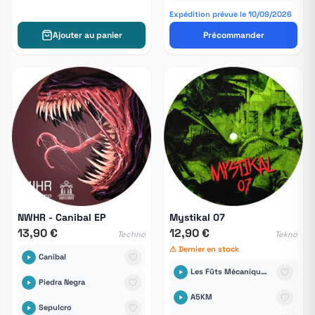
Expédition prévue le 10/09/2026
Ajouter au panier
Précommander
NWHR - Canibal EP
Mystikal 07
13,90 €
12,90 €
Techno
Tekno
⚠ Dernier en stock
Canibal
Les Fûts Mécaniques Tikal Sound Records
Piedra Negra
A5KM
Sepulcro