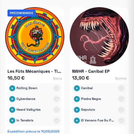
PRÉCOMMANDE
Les Fûts Mécaniques - Tikal Hors Série 03
NWHR - Canibal EP
16,50 €
13,90 €
Tekno
Techno
Rolling Down
Canibal
Cyberdance
Piedra Negra
Heard Valkyries
Sepulcro
In Tenebris
El Veneno Fue Su Palabra
Expédition prévue le 10/09/2026