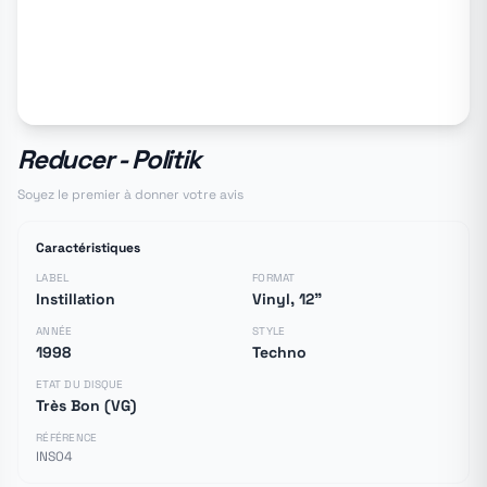
Reducer - Politik
Soyez le premier à donner votre avis
Caractéristiques
LABEL
FORMAT
Instillation
Vinyl, 12"
ANNÉE
STYLE
1998
Techno
ETAT DU DISQUE
Très Bon (VG)
RÉFÉRENCE
INS04