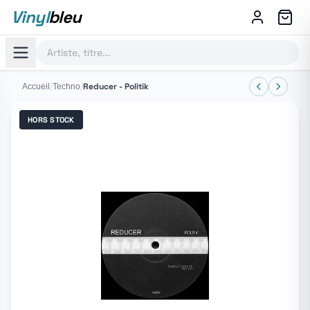
Vinyl
bleu
/
/
Reducer - Politik
Accueil
Techno
HORS STOCK