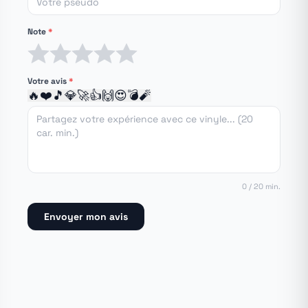
Note
*
1 étoile
2 étoiles
3 étoiles
4 étoiles
5 étoiles
Votre avis
*
🔥
❤️
🎵
💎
🚀
👍
🙌
😍
💣
🧨
0 / 20 min.
Envoyer mon avis