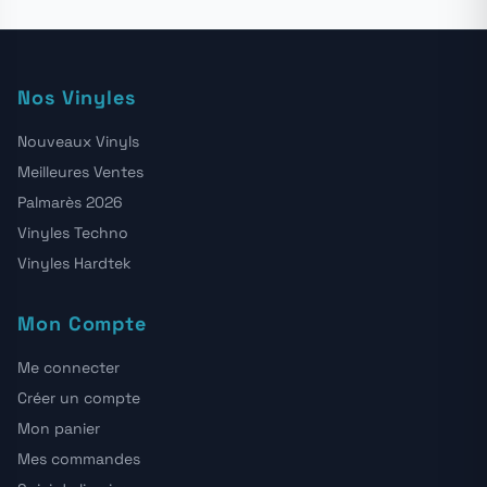
Nos Vinyles
Nouveaux Vinyls
Meilleures Ventes
Palmarès 2026
Vinyles Techno
Vinyles Hardtek
Mon Compte
Me connecter
Créer un compte
Mon panier
Mes commandes