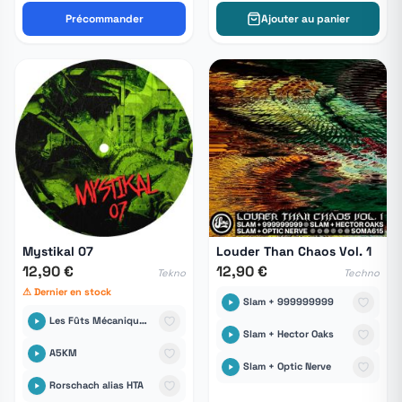
Précommander
Ajouter au panier
Mystikal 07
Louder Than Chaos Vol. 1
12,90 €
12,90 €
Tekno
Techno
⚠ Dernier en stock
Slam + 999999999
Les Fûts Mécaniques Tikal Sound Records
Slam + Hector Oaks
A5KM
Slam + Optic Nerve
Rorschach alias HTA