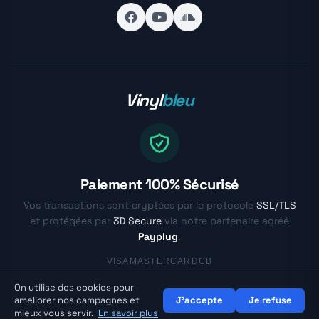
Vinyl
bleu
Paiement 100% Sécurisé
Vos transactions sont cryptées par le protocole
SSL/TLS
et protégées par
3D Secure
via notre partenaire agréé
Payplug
.
VISA
MASTERCARD
CB
On utilise des cookies pour
© Vinylbleu.fr - La passion du vinyle depuis 2017
ameliorer nos campagnes et
J'accepte
Je refuse
mieux vous servir.
En savoir plus