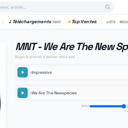
Téléchargements
Top Ventes
LOTS
NOU
Digital
MNT - We Are The New Sp
Soyez le premier à donner votre avis
Impressive
A
We Are The Newspecies
B
PITCH