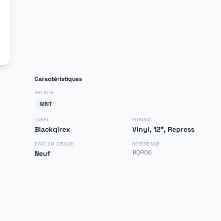
Caractéristiques
ARTISTE
MNT
LABEL
FORMAT
Blackqirex
Vinyl, 12", Repress
ETAT DU DISQUE
RÉFÉRENCE
BQR06
Neuf