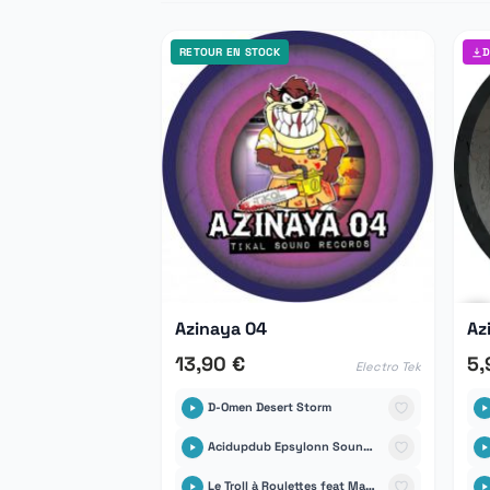
RETOUR EN STOCK
D
Azinaya 04
Az
13,90 €
5,
Electro Tek
D-Omen Desert Storm
Acidupdub Epsylonn Sound System
Le Troll à Roulettes feat Manolo-D Quin Té Bass