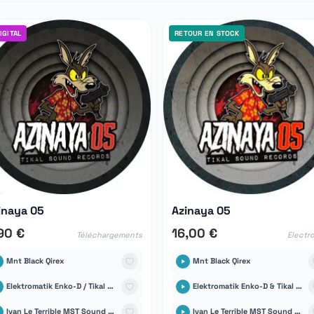
IGITAL
RETOUR EN STOCK
inaya 05
Azinaya 05
90 €
16,00 €
Téléchargements
Electro
Mnt Black Qirex
Mnt Black Qirex
Elektromatik Enko-D / Tikal Sound Records
Elektromatik Enko-D & Tikal Sound Records
Ivan Le Terrible MST Sound System
Ivan Le Terrible MST Sound System