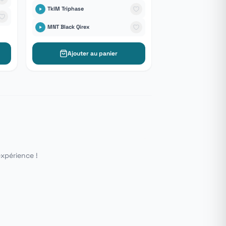
TklM Triphase
MNT Black Qirex
Ajouter au panier
expérience !