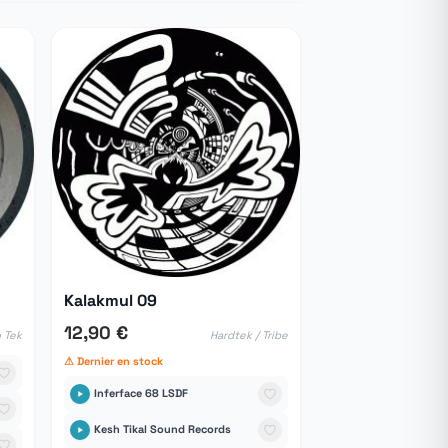
Kalakmul 09
12,90 €
 Tek
Hardtek / Tribe
⚠ Dernier en stock
Inferface 68 LSDF
Kesh Tikal Sound Records