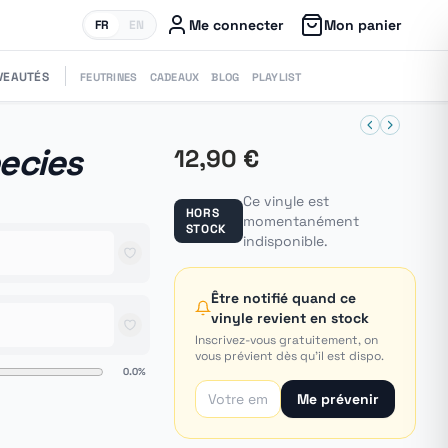
Me connecter
Mon panier
FR
EN
VEAUTÉS
FEUTRINES
CADEAUX
BLOG
PLAYLIST
ecies
12,90 €
Ce vinyle est
HORS
momentanément
STOCK
indisponible.
Être notifié quand ce
vinyle revient en stock
Inscrivez-vous gratuitement, on
vous prévient dès qu'il est dispo.
0.0%
Me prévenir