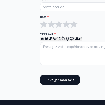
Note
*
1 étoile
2 étoiles
3 étoiles
4 étoiles
5 étoiles
Votre avis
*
🔥
❤️
🎵
💎
🚀
👍
🙌
😍
💣
🧨
Envoyer mon avis