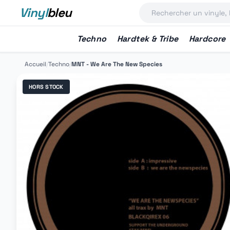
Vinyl
bleu
Techno
Hardtek & Tribe
Hardcore
Accueil
/
Techno
/
MNT - We Are The New Species
HORS STOCK