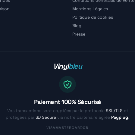
ndes
Conditions Générales de Vente
raison
Mentions Légales
Politique de cookies
Blog
Presse
Vinyl
bleu
Paiement 100% Sécurisé
Vos transactions sont cryptées par le protocole
SSL/TLS
et
protégées par
3D Secure
via notre partenaire agréé
Payplug
.
VISA
MASTERCARD
CB