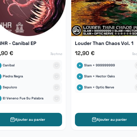
HR - Canibal EP
Louder Than Chaos Vol. 1
,90 €
12,90 €
Techno
Te
Canibal
Slam + 999999999
Piedra Negra
Slam + Hector Oaks
Sepulcro
Slam + Optic Nerve
El Veneno Fue Su Palabra
Ajouter au panier
Ajouter au panier