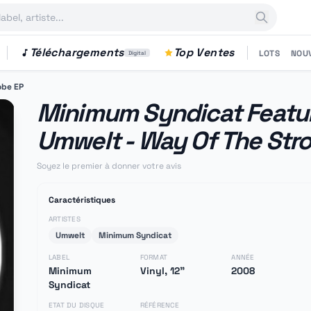
Téléchargements
Top Ventes
LOTS
NOU
Digital
obe EP
Minimum Syndicat Featu
Umwelt - Way Of The Str
Soyez le premier à donner votre avis
Caractéristiques
ARTISTES
Umwelt
Minimum Syndicat
LABEL
FORMAT
ANNÉE
Minimum
Vinyl, 12"
2008
Syndicat
ETAT DU DISQUE
RÉFÉRENCE