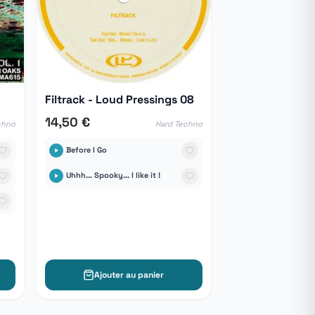
Filtrack - Loud Pressings 08
14,50 €
chno
Hard Techno
Before I Go
Uhhh... Spooky... I like it !
Ajouter au panier