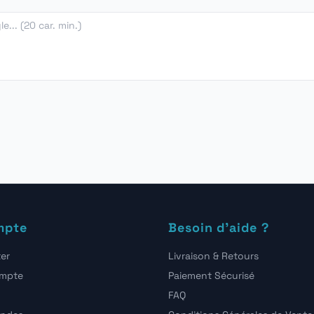
mpte
Besoin d'aide ?
er
Livraison & Retours
ompte
Paiement Sécurisé
FAQ