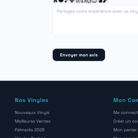
🔥
❤️
🎵
💎
🚀
👍
🙌
😍
💣
🧨
Envoyer mon avis
Nos Vinyles
Mon Co
Nouveaux Vinyls
Me connect
Meilleures Ventes
Créer un c
Palmarès 2026
Mon panier