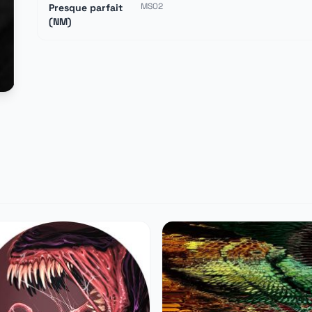
MS02
Presque parfait
(NM)