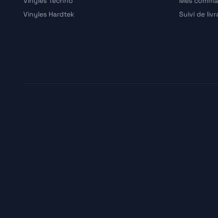
Vinyles Techno
Mes comma
Vinyles Hardtek
Suivi de liv