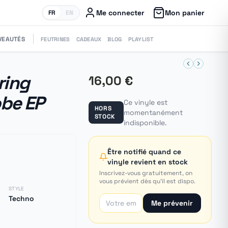
Me connecter
Mon panier
FR
EN
VEAUTÉS
FEUTRINES
CADEAUX
BLOG
PLAYLIST
ring
16,00 €
obe EP
Ce vinyle est
HORS
momentanément
STOCK
indisponible.
Être notifié quand ce
vinyle revient en stock
Inscrivez-vous gratuitement, on
vous prévient dès qu'il est dispo.
STYLE
Techno
Me prévenir