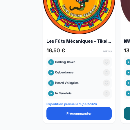
Les Fûts Mécaniques - Tikal Hors Série 03
NW
16,50 €
13
Tekno
Rolling Down
Cyberdance
Heard Valkyries
In Tenebris
Expédition prévue le 10/09/2026
Précommander