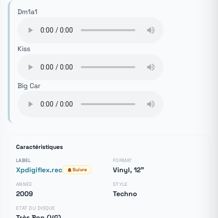
Dm1a1
Kiss
Big Car
Caractéristiques
LABEL
FORMAT
Xpdigiflex.rec
Vinyl, 12"
Suivre
ANNÉE
STYLE
2009
Techno
ETAT DU DISQUE
Très Bon (VG)