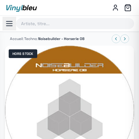
Vinyl
bleu
Accueil
/
Techno
/
Noisebuilder - Horserie 08
HORS STOCK