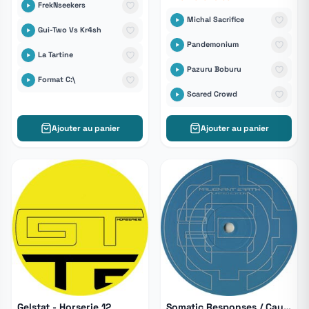
FrekNseekers
Michal Sacrifice
Gui-Two Vs Kr4sh
Pandemonium
La Tartine
Pazuru Boburu
Format C:\
Scared Crowd
Ajouter au panier
Ajouter au panier
Gelstat - Horserie 12
Somatic Responses / Caustic Visions