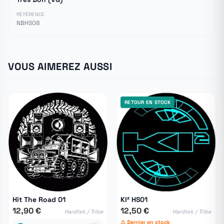
RÉFÉRENCE
NBHS08
VOUS AIMEREZ AUSSI
RETOUR EN STOCK
Hit The Road 01
KI² HS01
12,90 €
12,50 €
Hardtek / Tribe
Hardtek / Tribe
⚠ Dernier en stock