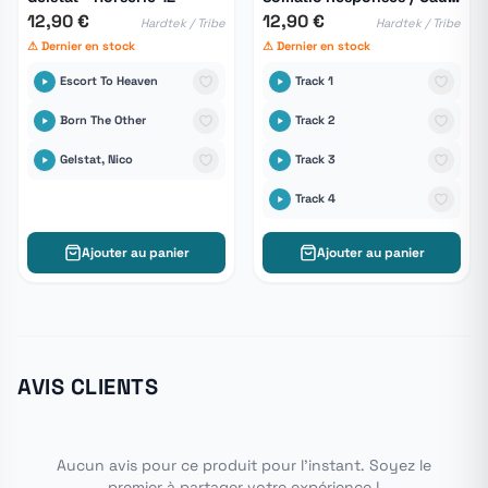
12,90 €
12,90 €
Hardtek / Tribe
Hardtek / Tribe
⚠ Dernier en stock
⚠ Dernier en stock
Escort To Heaven
Track 1
Born The Other
Track 2
Gelstat, Nico
Track 3
Track 4
Ajouter au panier
Ajouter au panier
AVIS CLIENTS
Aucun avis pour ce produit pour l'instant. Soyez le
premier à partager votre expérience !