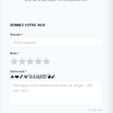
DONNEZ VOTRE AVIS
Pseudo
*
Note
*
1 étoile
2 étoiles
3 étoiles
4 étoiles
5 étoiles
Votre avis
*
🔥
❤️
🎵
💎
🚀
👍
🙌
😍
💣
🧨
0 / 20 min.