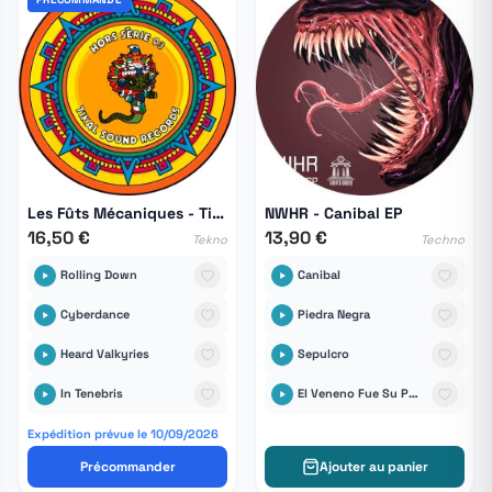
Les Fûts Mécaniques - Tikal Hors Série 03
NWHR - Canibal EP
16,50 €
13,90 €
Tekno
Techno
Rolling Down
Canibal
Cyberdance
Piedra Negra
Heard Valkyries
Sepulcro
In Tenebris
El Veneno Fue Su Palabra
Expédition prévue le 10/09/2026
Précommander
Ajouter au panier