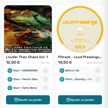
Louder Than Chaos Vol. 1
Filtrack - Loud Pressings 08
12,90 €
14,50 €
Techno
Hard Techno
Slam + 999999999
Before I Go
Slam + Hector Oaks
Uhhh... Spooky... I like it !
Slam + Optic Nerve
Ajouter au panier
Ajouter au panier