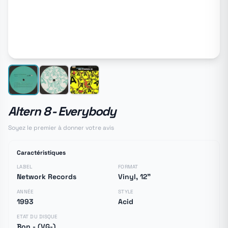
Altern 8 - Everybody
Soyez le premier à donner votre avis
Caractéristiques
LABEL
FORMAT
Network Records
Vinyl, 12"
ANNÉE
STYLE
1993
Acid
ETAT DU DISQUE
Bon - (VG-)