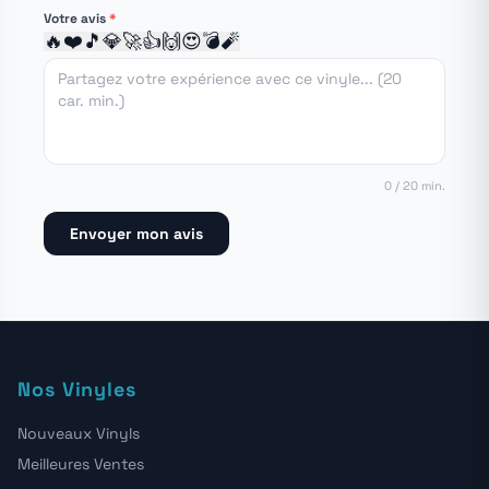
1 étoile
2 étoiles
3 étoiles
4 étoiles
5 étoiles
Votre avis
*
🔥
❤️
🎵
💎
🚀
👍
🙌
😍
💣
🧨
0 / 20 min.
Envoyer mon avis
Nos Vinyles
Nouveaux Vinyls
Meilleures Ventes