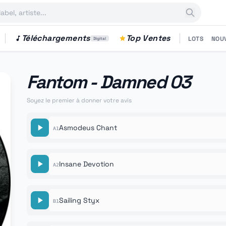
Téléchargements
Top Ventes
LOTS
NOU
Digital
Fantom - Damned 03
Soyez le premier à donner votre avis
Asmodeus Chant
A1
Insane Devotion
A2
Sailing Styx
B1