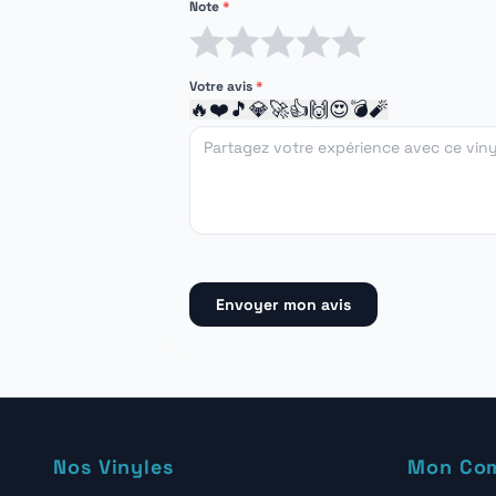
Note
*
1 étoile
2 étoiles
3 étoiles
4 étoiles
5 étoiles
Votre avis
*
🔥
❤️
🎵
💎
🚀
👍
🙌
😍
💣
🧨
Envoyer mon avis
Nos Vinyles
Mon Co