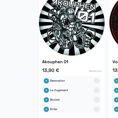
Akouphen 01
Vo
13,90 €
13
Hardcore
Damnation
Le Jugement
Bruizer
Enfer