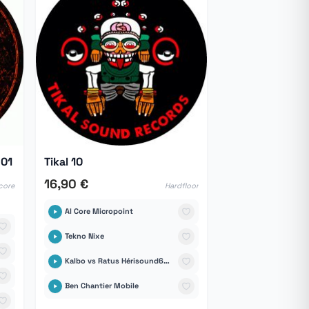
 01
Tikal 10
16,90 €
core
Hardfloor
Al Core Micropoint
Tekno Nixe
Kalbo vs Ratus Hérisound6tem
Ben Chantier Mobile