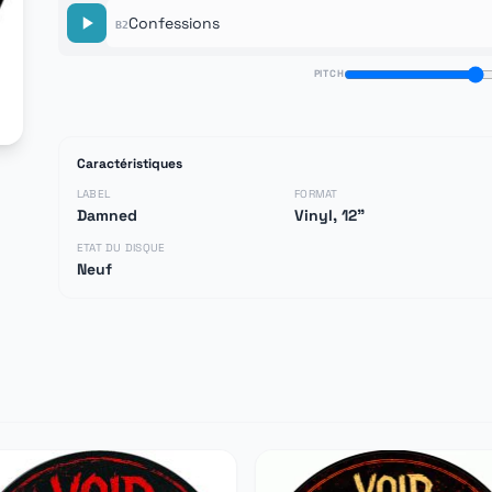
Confessions
B2
PITCH
Caractéristiques
LABEL
FORMAT
Damned
Vinyl, 12"
ETAT DU DISQUE
Neuf