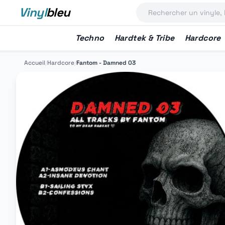
Vinyl
bleu
Techno
Hardtek & Tribe
Hardcore
Accueil
/
Hardcore
/
Fantom - Damned 03