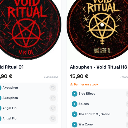
id Ritual 01
Akouphen - Void Ritual HS
,90 €
15,90 €
Hardcore
Hard
⚠ Dernier en stock
Akouphen
Side Effect
Akouphen
Spleen
Angel Flo
The End Of My World
Angel Flo
War Zone