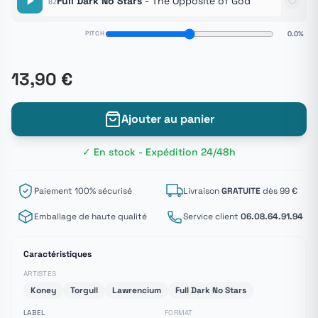
Full Dark No Stars
- The Opposite of God
B2
PITCH
0.0%
13,90 €
Ajouter au panier
✓ En stock - Expédition 24/48h
Paiement 100% sécurisé
Livraison
GRATUITE
dès 99 €
Emballage de haute qualité
Service client
06.08.64.91.94
Caractéristiques
ARTISTES
Koney
Torgull
Lawrencium
Full Dark No Stars
LABEL
FORMAT