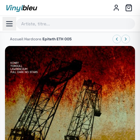
Vinyl
bleu
Accueil
/
Hardcore
/
Epiteth ETH 005