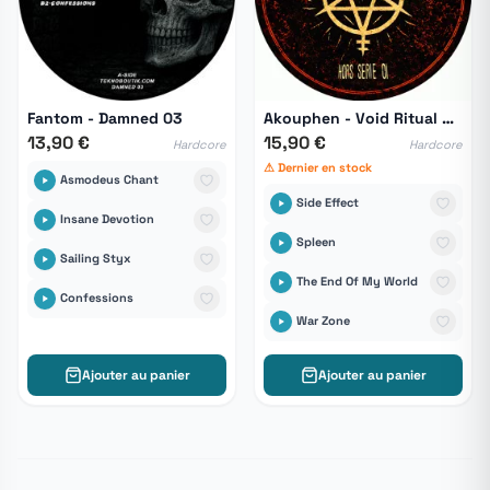
Fantom - Damned 03
Akouphen - Void Ritual HS 01
13,90 €
15,90 €
Hardcore
Hardcore
⚠ Dernier en stock
Asmodeus Chant
Side Effect
Insane Devotion
Spleen
Sailing Styx
The End Of My World
Confessions
War Zone
Ajouter au panier
Ajouter au panier