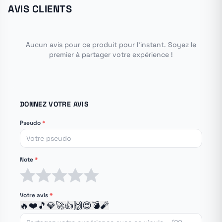
AVIS CLIENTS
Aucun avis pour ce produit pour l'instant. Soyez le
premier à partager votre expérience !
DONNEZ VOTRE AVIS
Pseudo
*
Note
*
1 étoile
2 étoiles
3 étoiles
4 étoiles
5 étoiles
Votre avis
*
🔥
❤️
🎵
💎
🚀
👍
🙌
😍
💣
🧨