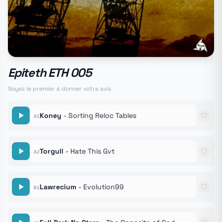
Epiteth ETH 005
Soyez le premier à donner votre avis
Koney
- Sorting Reloc Tables
A1
Torgull
- Hate This Gvt
A2
Lawrecium
- Evolution99
B1