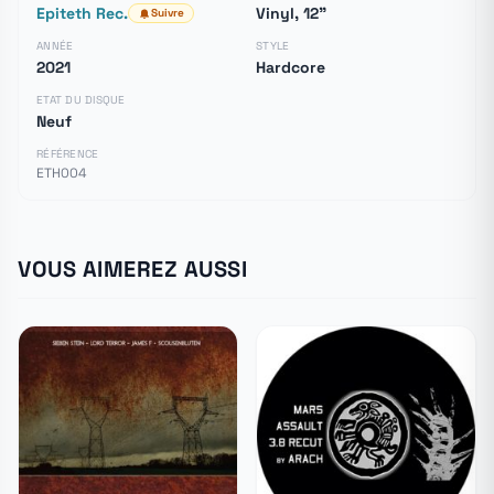
Epiteth Rec.
Vinyl, 12"
Suivre
ANNÉE
STYLE
2021
Hardcore
ETAT DU DISQUE
Neuf
RÉFÉRENCE
ETH004
VOUS AIMEREZ AUSSI