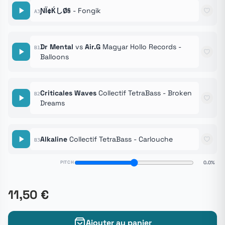
ƝΪ¢ЌしØ§
- Fongik
A3
Dr Mental
vs
Air.G
Magyar Hollo Records -
B1
Balloons
Criticales Waves
Collectif TetraBass - Broken
B2
Dreams
Alkaline
Collectif TetraBass - Carlouche
B3
PITCH
0.0%
11,50 €
Ajouter au panier