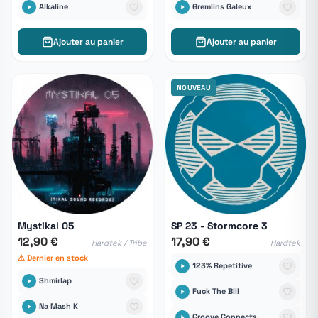
Alkaline
Gremlins Galeux
Ajouter au panier
Ajouter au panier
NOUVEAU
Mystikal 05
SP 23 - Stormcore 3
12,90 €
17,90 €
Hardtek / Tribe
Hardtek
⚠ Dernier en stock
123% Repetitive
Shmirlap
Fuck The Bill
Na Mash K
Groove Connects