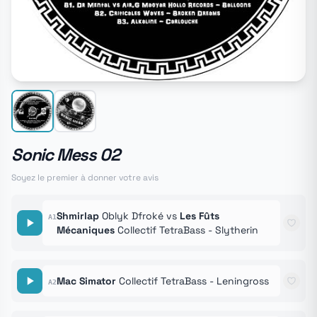
Sonic Mess 02
Soyez le premier à donner votre avis
Shmirlap
Oblyk Dfroké vs
Les Fûts
A1
Mécaniques
Collectif TetraBass - Slytherin
Mac Simator
Collectif TetraBass - Leningross
A2