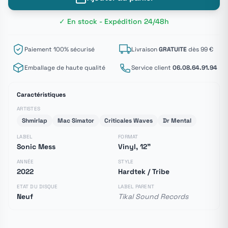
✓ En stock - Expédition 24/48h
Paiement 100% sécurisé
Livraison
GRATUITE
dès 99 €
Emballage de haute qualité
Service client
06.08.64.91.94
Caractéristiques
ARTISTES
Shmirlap
Mac Simator
Criticales Waves
Dr Mental
LABEL
FORMAT
Sonic Mess
Vinyl, 12"
ANNÉE
STYLE
2022
Hardtek / Tribe
ETAT DU DISQUE
LABEL PARENT
Neuf
Tikal Sound Records