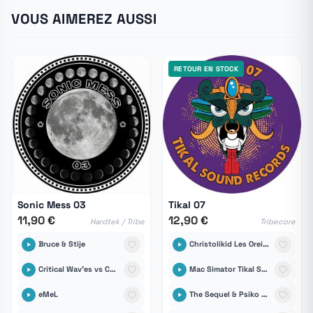
VOUS AIMEREZ AUSSI
RETOUR EN STOCK
Sonic Mess 03
Tikal 07
11,90 €
12,90 €
Hardtek / Tribe
Tribecore
Bruce & Stije
Christolikid Les Oreilles Libres
Critical Wav'es vs Cartograph
Mac Simator Tikal Sound Records
eMeL
The Sequel & Psiko Radiation Sound System