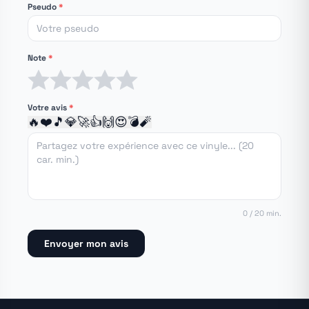
Pseudo
*
Note
*
1 étoile
2 étoiles
3 étoiles
4 étoiles
5 étoiles
Votre avis
*
🔥
❤️
🎵
💎
🚀
👍
🙌
😍
💣
🧨
0 / 20 min.
Envoyer mon avis