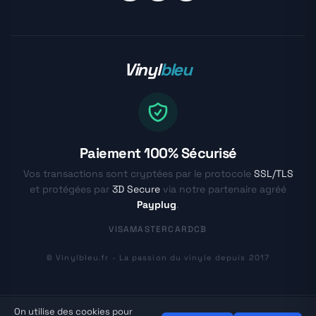
Vinyl
bleu
Paiement 100% Sécurisé
Vos transactions sont cryptées par le protocole
SSL/TLS
et protégées par
3D Secure
via notre partenaire agréé
Payplug
.
VISA
MASTERCARD
CB
© Vinylbleu.fr - La passion du vinyle depuis 2017
On utilise des cookies pour