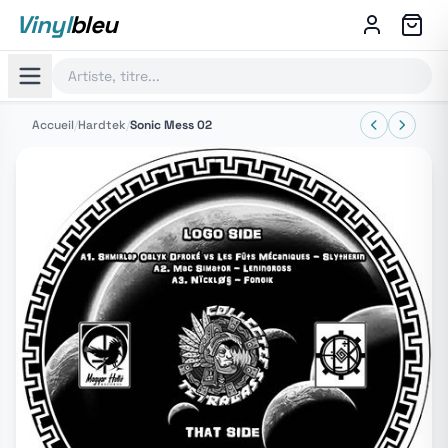
Vinyl
bleu
Accueil
/
Hardtek
/
Sonic Mess 02