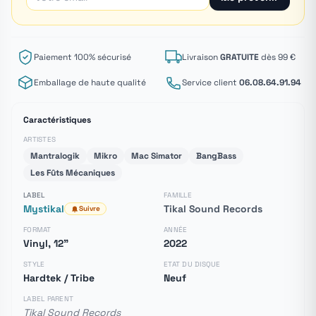
Paiement 100% sécurisé
Livraison
GRATUITE
dès 99 €
Emballage de haute qualité
Service client
06.08.64.91.94
Caractéristiques
ARTISTES
Mantralogik
Mikro
Mac Simator
BangBass
Les Fûts Mécaniques
LABEL
FAMILLE
Mystikal
Tikal Sound Records
Suivre
FORMAT
ANNÉE
Vinyl, 12"
2022
STYLE
ETAT DU DISQUE
Hardtek / Tribe
Neuf
LABEL PARENT
Tikal Sound Records