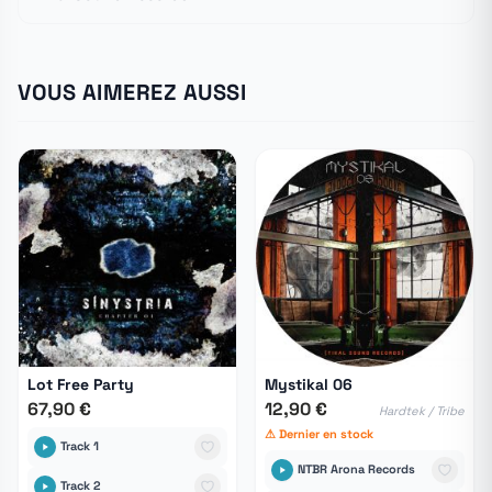
VOUS AIMEREZ AUSSI
Lot Free Party
Mystikal 06
67,90 €
12,90 €
Hardtek / Tribe
⚠ Dernier en stock
Track 1
NTBR Arona Records
Track 2