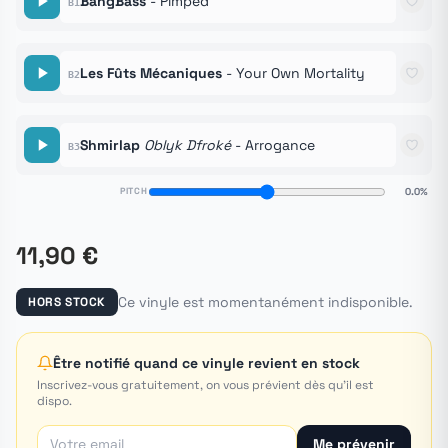
BangBass
- Pimped
B1
Les Fûts Mécaniques
- Your Own Mortality
B2
Shmirlap
Oblyk Dfroké
- Arrogance
B3
PITCH
0.0%
11,90 €
Ce vinyle est momentanément indisponible.
HORS STOCK
Être notifié quand ce vinyle revient en stock
Inscrivez-vous gratuitement, on vous prévient dès qu'il est
dispo.
Me prévenir