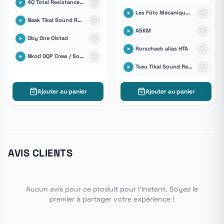
4Q Total Resistance / Sound Conspiracy
Les Fûts Mécaniques Tikal Sound Records
Naak Tikal Sound Records
A5KM
Oby One Olstad
Rorschach alias HTA
Nkod OQP Crew / Sound Conspiracy
Tseu Tikal Sound Records
Ajouter au panier
Ajouter au panier
AVIS CLIENTS
Aucun avis pour ce produit pour l'instant. Soyez le
premier à partager votre expérience !