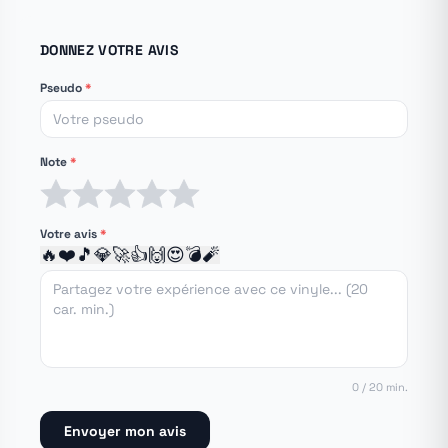
DONNEZ VOTRE AVIS
Pseudo
*
Note
*
1 étoile
2 étoiles
3 étoiles
4 étoiles
5 étoiles
Votre avis
*
🔥
❤️
🎵
💎
🚀
👍
🙌
😍
💣
🧨
0 / 20 min.
Envoyer mon avis