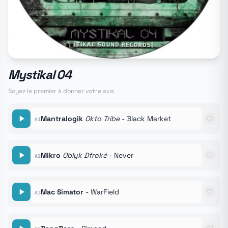
Mystikal 04
Soyez le premier à donner votre avis
Mantralogik
Okto Tribe
- Black Market
A1
Mikro
Oblyk Dfroké
- Never
A2
Mac Simator
- WarField
A3