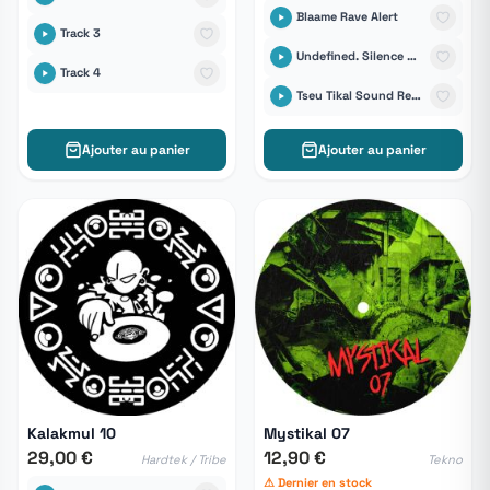
Blaame Rave Alert
Track 3
Undefined. Silence Records
Track 4
Tseu Tikal Sound Records
Ajouter au panier
Ajouter au panier
Kalakmul 10
Mystikal 07
29,00 €
12,90 €
Hardtek / Tribe
Tekno
⚠ Dernier en stock