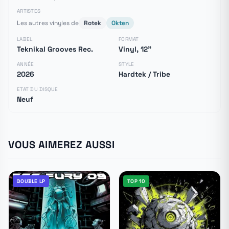
ARTISTES
Les autres vinyles de
Rotek
Okten
LABEL
FORMAT
Teknikal Grooves Rec.
Vinyl, 12"
ANNÉE
STYLE
2026
Hardtek / Tribe
ETAT DU DISQUE
Neuf
VOUS AIMEREZ AUSSI
DOUBLE LP
TOP 10