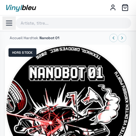
Vinyl
bleu
Accueil
/
Hardtek
/
Nanobot 01
HORS STOCK