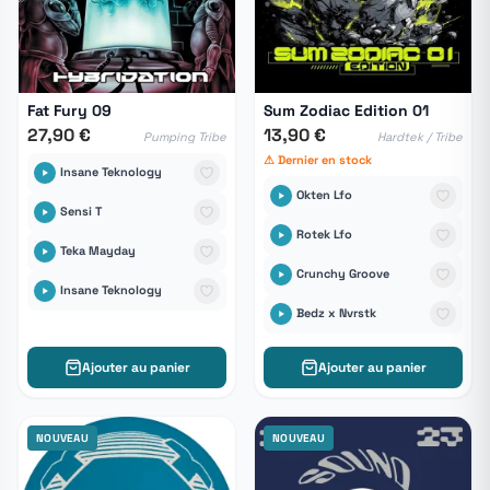
Fat Fury 09
Sum Zodiac Edition 01
27,90 €
13,90 €
Pumping Tribe
Hardtek / Tribe
⚠ Dernier en stock
Insane Teknology
Okten Lfo
Sensi T
Rotek Lfo
Teka Mayday
Crunchy Groove
Insane Teknology
Bedz x Nvrstk
Ajouter au panier
Ajouter au panier
NOUVEAU
NOUVEAU