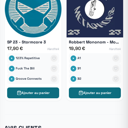
SP 23 - Stormcore 3
Robbert Mononom - Mononom 1
17,90 €
19,90 €
Hardtek
Hardtek
123% Repetitive
A1
Fuck The Bill
B1
Groove Connects
B2
Ajouter au panier
Ajouter au panier