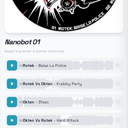
Nanobot 01
Soyez le premier à donner votre avis
Rotek
- Baise La Police
A1
Rotek Vs Okten
- Krabby Party
A2
Okten
- 31sec
B1
Okten Vs Rotek
- Hard Attack
B2