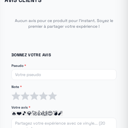
AVIS CLIENTS
Aucun avis pour ce produit pour l'instant. Soyez le
premier à partager votre expérience !
DONNEZ VOTRE AVIS
Pseudo
*
Note
*
1 étoile
2 étoiles
3 étoiles
4 étoiles
5 étoiles
Votre avis
*
🔥
❤️
🎵
💎
🚀
👍
🙌
😍
💣
🧨