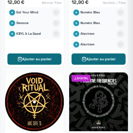
12,90 €
12,90 €
Mental Tribe
Hardtek / Tribe
Eat Your Mind
Numéro Bleu
Democe
Numéro Bleu
KBYL & La Gazel
Alextrem
Alextrem
Ajouter au panier
Ajouter au panier
DIGITAL