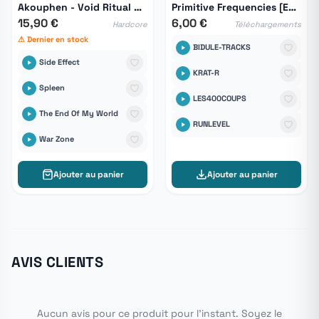
Akouphen - Void Ritual HS 01
Primitive Frequencies [ESK.VA-003]
15,90 €
6,00 €
Hardcore
Téléchargements
⚠ Dernier en stock
BIDULE-TRACKS
Side Effect
KRAT-R
Spleen
LES400COUPS
The End Of My World
RUNLEVEL
War Zone
Ajouter au panier
Ajouter au panier
AVIS CLIENTS
Aucun avis pour ce produit pour l'instant. Soyez le