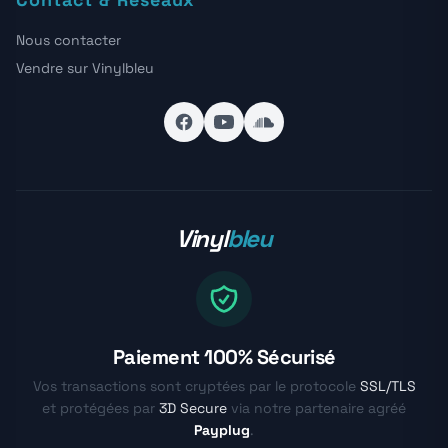
Nous contacter
Vendre sur Vinylbleu
Vinyl
bleu
Paiement 100% Sécurisé
Vos transactions sont cryptées par le protocole
SSL/TLS
et protégées par
3D Secure
via notre partenaire agréé
Payplug
.