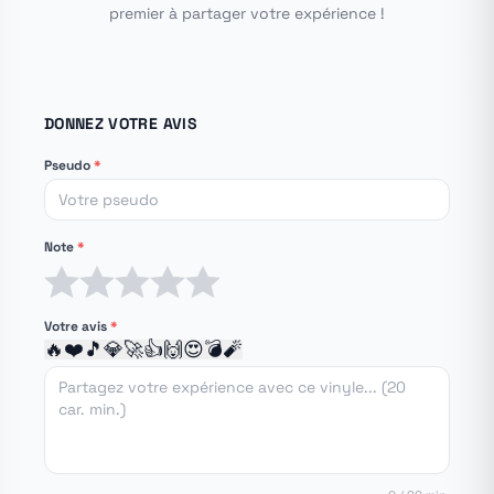
premier à partager votre expérience !
DONNEZ VOTRE AVIS
Pseudo
*
Note
*
1 étoile
2 étoiles
3 étoiles
4 étoiles
5 étoiles
Votre avis
*
🔥
❤️
🎵
💎
🚀
👍
🙌
😍
💣
🧨