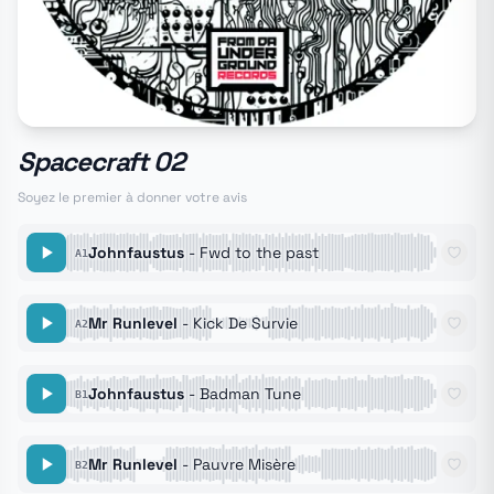
Spacecraft 02
Soyez le premier à donner votre avis
Johnfaustus
- Fwd to the past
A1
Mr Runlevel
- Kick De Survie
A2
Johnfaustus
- Badman Tune
B1
Mr Runlevel
- Pauvre Misère
B2