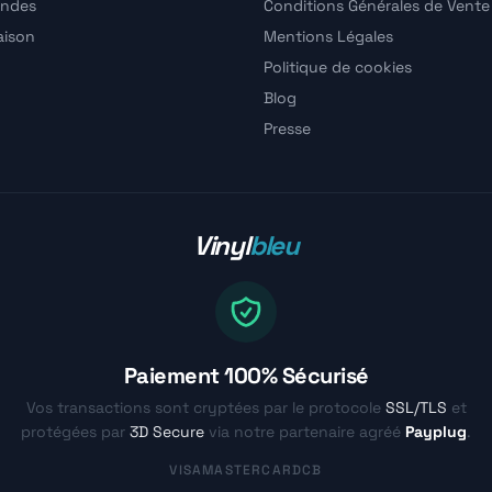
ndes
Conditions Générales de Vente
raison
Mentions Légales
Politique de cookies
Blog
Presse
Vinyl
bleu
Paiement 100% Sécurisé
Vos transactions sont cryptées par le protocole
SSL/TLS
et
protégées par
3D Secure
via notre partenaire agréé
Payplug
.
VISA
MASTERCARD
CB