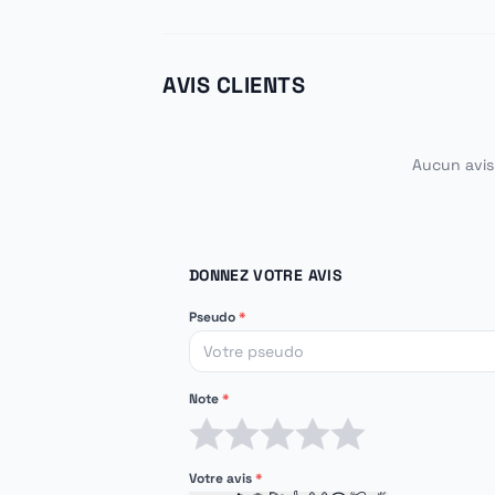
AVIS CLIENTS
Aucun avis 
DONNEZ VOTRE AVIS
Pseudo
*
Note
*
1 étoile
2 étoiles
3 étoiles
4 étoiles
5 étoiles
Votre avis
*