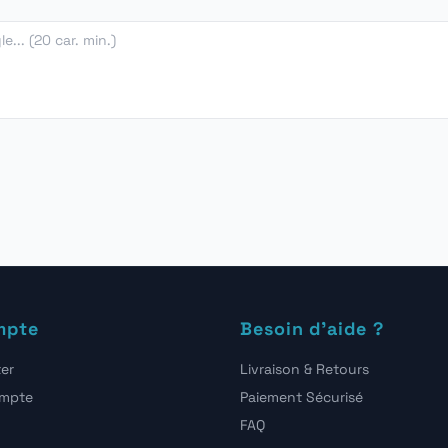
mpte
Besoin d'aide ?
er
Livraison & Retours
ompte
Paiement Sécurisé
FAQ