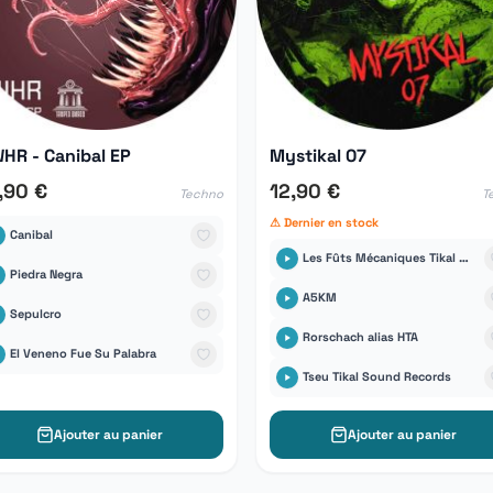
HR - Canibal EP
Mystikal 07
,90 €
12,90 €
Techno
T
⚠ Dernier en stock
Canibal
Les Fûts Mécaniques Tikal Sound Records
Piedra Negra
A5KM
Sepulcro
Rorschach alias HTA
El Veneno Fue Su Palabra
Tseu Tikal Sound Records
Ajouter au panier
Ajouter au panier