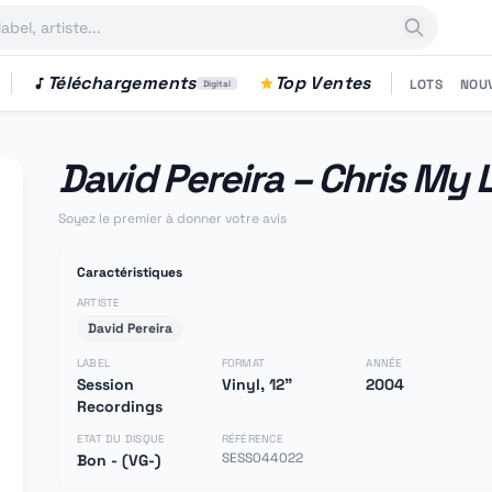
Téléchargements
Top Ventes
LOTS
NOU
Digital
David Pereira ‎– Chris My L
Soyez le premier à donner votre avis
Caractéristiques
ARTISTE
David Pereira
LABEL
FORMAT
ANNÉE
Session
Vinyl, 12"
2004
Recordings
ETAT DU DISQUE
RÉFÉRENCE
SESS044022
Bon - (VG-)