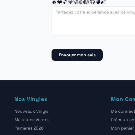
🔥
❤️
🎵
💎
🚀
👍
🙌
😍
💣
🧨
Envoyer mon avis
Nos Vinyles
Mon Co
Nouveaux Vinyls
Me connect
Meilleures Ventes
Créer un c
Palmarès 2026
Mon panier