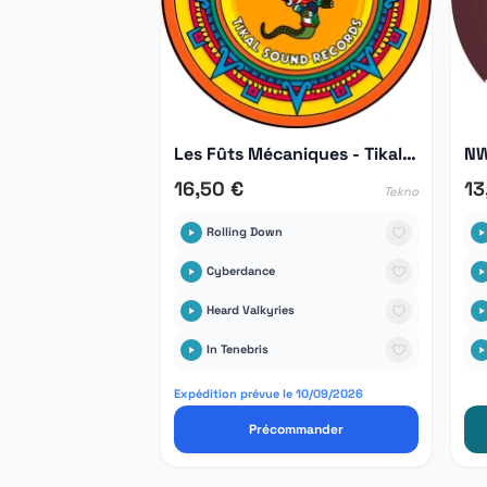
Les Fûts Mécaniques - Tikal Hors Série 03
NW
16,50 €
13
Tekno
Rolling Down
Cyberdance
Heard Valkyries
In Tenebris
Expédition prévue le 10/09/2026
Précommander