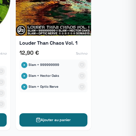
Louder Than Chaos Vol. 1
12,90 €
ekno
Techno
Slam + 999999999
Slam + Hector Oaks
Slam + Optic Nerve
Ajouter au panier