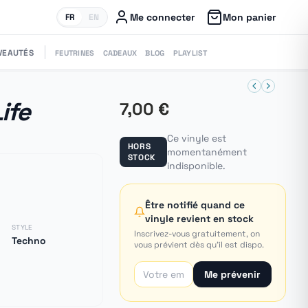
Me connecter
Mon panier
FR
EN
VEAUTÉS
FEUTRINES
CADEAUX
BLOG
PLAYLIST
ife
7,00 €
Ce vinyle est
HORS
momentanément
STOCK
indisponible.
Être notifié quand ce
vinyle revient en stock
STYLE
Inscrivez-vous gratuitement, on
Techno
vous prévient dès qu'il est dispo.
Me prévenir