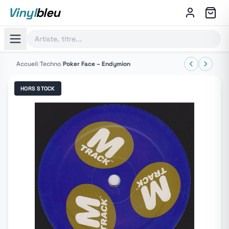
Vinyl
bleu
Accueil
/
Techno
/
Poker Face ‎– Endymion
HORS STOCK