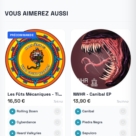
VOUS AIMEREZ AUSSI
PRÉCOMMANDE
Les Fûts Mécaniques - Tikal Hors Série 03
NWHR - Canibal EP
16,50 €
13,90 €
Tekno
Techno
Rolling Down
Canibal
Cyberdance
Piedra Negra
Heard Valkyries
Sepulcro