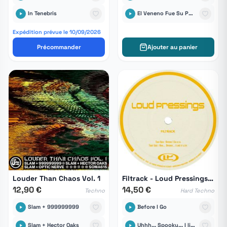
In Tenebris
El Veneno Fue Su Palabra
Expédition prévue le 10/09/2026
Précommander
Ajouter au panier
Louder Than Chaos Vol. 1
Filtrack - Loud Pressings 08
12,90 €
14,50 €
Techno
Hard Techno
Slam + 999999999
Before I Go
Slam + Hector Oaks
Uhhh... Spooky... I like it !