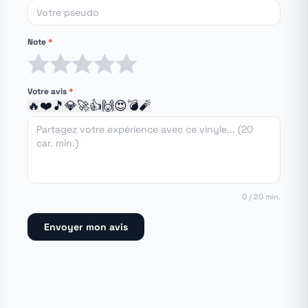
Note
*
1 étoile
2 étoiles
3 étoiles
4 étoiles
5 étoiles
Votre avis
*
🔥
❤️
🎵
💎
🚀
👍
🙌
😍
💣
🧨
0 / 20 min.
Envoyer mon avis