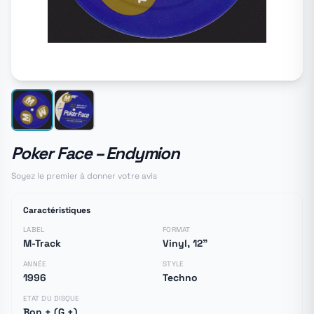
Poker Face ‎– Endymion
Soyez le premier à donner votre avis
Caractéristiques
LABEL
FORMAT
M-Track
Vinyl, 12"
ANNÉE
STYLE
1996
Techno
ETAT DU DISQUE
Bon + (G +)