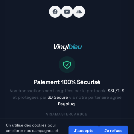
Vinyl
bleu
Paiement 100% Sécurisé
Vos transactions sont cryptées par le protocole
SSL/TLS
et protégées par
3D Secure
via notre partenaire agréé
Payplug
.
VISA
MASTERCARD
CB
On utilise des cookies pour
© Vinylbleu.fr - La passion du vinyle depuis 2017
ameliorer nos campagnes et
J'accepte
Je refuse