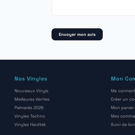
Envoyer mon avis
Nos Vinyles
Mon Co
Nouveaux Vinyls
Me connect
Meilleures Ventes
Créer un c
Palmarès 2026
Mon panier
Vinyles Techno
Mes comma
Vinyles Hardtek
Suivi de liv