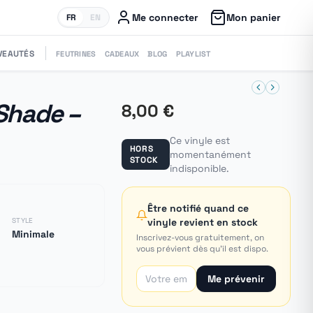
Me connecter
Mon panier
FR
EN
VEAUTÉS
FEUTRINES
CADEAUX
BLOG
PLAYLIST
hade ‎–
8,00 €
Ce vinyle est
HORS
momentanément
STOCK
indisponible.
Être notifié quand ce
STYLE
vinyle revient en stock
Minimale
Inscrivez-vous gratuitement, on
vous prévient dès qu'il est dispo.
Me prévenir