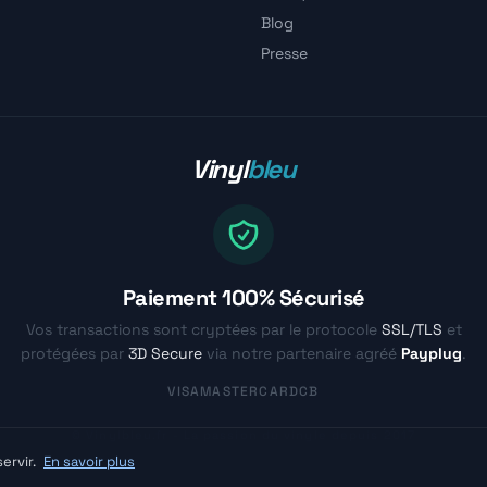
Blog
Presse
Vinyl
bleu
Paiement 100% Sécurisé
Vos transactions sont cryptées par le protocole
SSL/TLS
et
protégées par
3D Secure
via notre partenaire agréé
Payplug
.
VISA
MASTERCARD
CB
© Vinylbleu.fr - La passion du vinyle depuis 2017
ervir.
En savoir plus