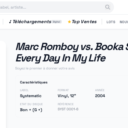
Téléchargements
Top Ventes
LOTS
NOU
Digital
Marc Romboy vs. Booka S
Every Day In My Life
Soyez le premier à donner votre avis
Caractéristiques
LABEL
FORMAT
ANNÉE
Systematic
Vinyl, 12"
2004
ETAT DU DISQUE
RÉFÉRENCE
SYST 0001-6
Bon + (G +)