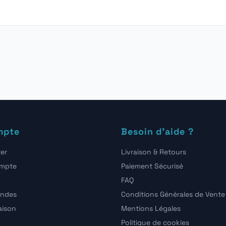
mpte
Besoin d'aide ?
er
Livraison & Retours
ompte
Paiement Sécurisé
FAQ
ndes
Conditions Générales de Vente
raison
Mentions Légales
Politique de cookies