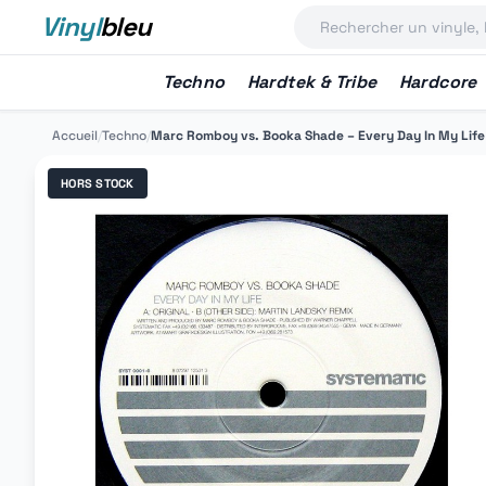
Vinyl
bleu
Techno
Hardtek & Tribe
Hardcore
Accueil
/
Techno
/
Marc Romboy vs. Booka Shade ‎– Every Day In My Life
HORS STOCK