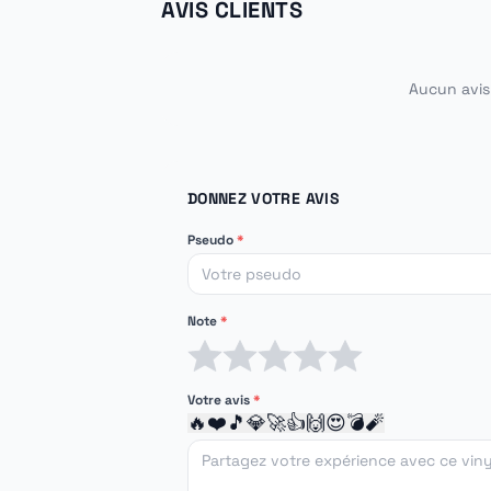
AVIS CLIENTS
Aucun avis 
DONNEZ VOTRE AVIS
Pseudo
*
Note
*
1 étoile
2 étoiles
3 étoiles
4 étoiles
5 étoiles
Votre avis
*
🔥
❤️
🎵
💎
🚀
👍
🙌
😍
💣
🧨