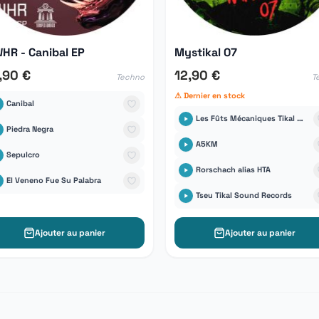
HR - Canibal EP
Mystikal 07
,90 €
12,90 €
Techno
T
⚠ Dernier en stock
Canibal
Les Fûts Mécaniques Tikal Sound Records
Piedra Negra
A5KM
Sepulcro
Rorschach alias HTA
El Veneno Fue Su Palabra
Tseu Tikal Sound Records
Ajouter au panier
Ajouter au panier