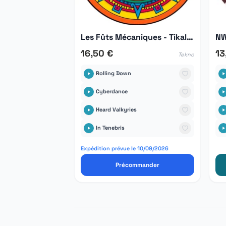
Les Fûts Mécaniques - Tikal Hors Série 03
NW
16,50 €
13
Tekno
Rolling Down
Cyberdance
Heard Valkyries
In Tenebris
Expédition prévue le 10/09/2026
Précommander