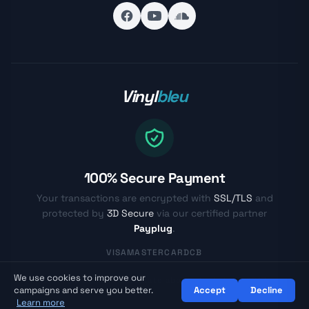
Vinyl
bleu
100% Secure Payment
Your transactions are encrypted with
SSL/TLS
and
protected by
3D Secure
via our certified partner
Payplug
.
VISA
MASTERCARD
CB
We use cookies to improve our
© Vinylbleu.fr - Passionate about vinyl since 2017
campaigns and serve you better.
Accept
Decline
Learn more