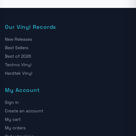
Our Vinyl Records
New Releases
Best Sellers
Best of 2026
Techno Vinyl
Hardtek Vinyl
My Account
Sign in
Create an account
My cart
My orders