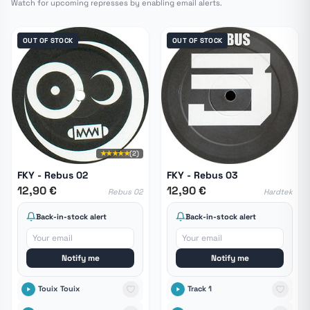
Watch for upcoming represses by enabling email alerts.
OUT OF STOCK
OUT OF STOCK
★★★★★
(2)
FKY - Rebus 02
FKY - Rebus 03
12,90 €
12,90 €
Rebus 02
Hardtek
Back-in-stock alert
Back-in-stock alert
Notify me
Notify me
Touix Touix
Track 1