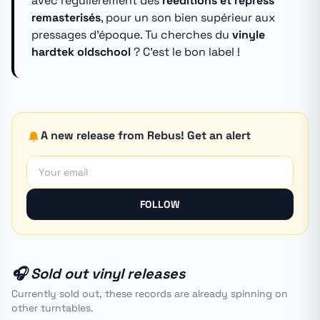
avec régulièrement des
rééditions et repress
remasterisés
, pour un son bien supérieur aux
pressages d'époque. Tu cherches du
vinyle
hardtek oldschool
? C'est le bon label !
A new release from Rebus! Get an alert
FOLLOW
🎧 Sold out vinyl releases
Currently sold out, these records are already spinning on
other turntables.