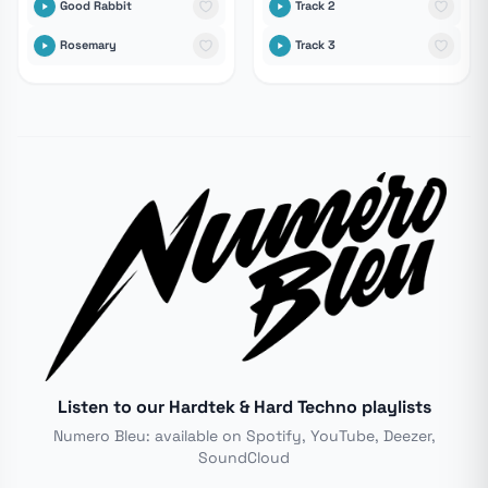
Good Rabbit
Track 2
Rosemary
Track 3
Listen to our Hardtek & Hard Techno playlists
Numero Bleu: available on Spotify, YouTube, Deezer,
SoundCloud