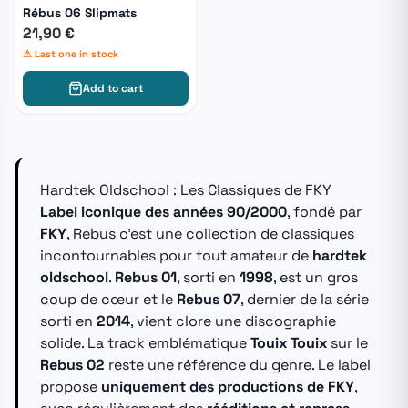
Rébus 06 Slipmats
21,90 €
⚠ Last one in stock
Add to cart
Hardtek Oldschool : Les Classiques de FKY
Label iconique des années 90/2000
, fondé par
FKY
, Rebus c'est une collection de classiques
incontournables pour tout amateur de
hardtek
oldschool
.
Rebus 01
, sorti en
1998
, est un gros
coup de cœur et le
Rebus 07
, dernier de la série
sorti en
2014
, vient clore une discographie
solide. La track emblématique
Touix Touix
sur le
Rebus 02
reste une référence du genre. Le label
propose
uniquement des productions de FKY
,