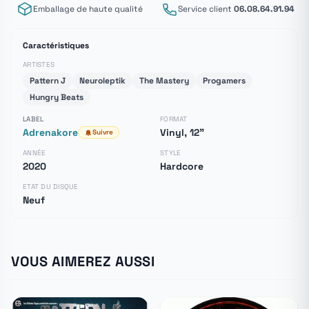
Emballage de haute qualité
Service client
06.08.64.91.94
Caractéristiques
ARTISTES
Pattern J
Neuroleptik
The Mastery
Progamers
Hungry Beats
LABEL
FORMAT
Adrenakore
Vinyl, 12"
Suivre
ANNÉE
STYLE
2020
Hardcore
ETAT DU DISQUE
Neuf
VOUS AIMEREZ AUSSI