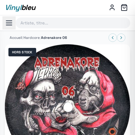
Vinyl
bleu
Accueil
/
Hardcore
/
Adrenakore 06
HORS STOCK