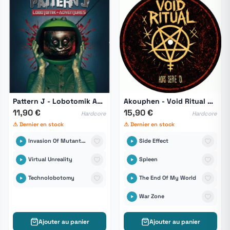
Pattern J - Lobotomik Adventures
Akouphen - Void Ritual HS 01
11,90 €
15,90 €
Hardcore
Hardcore
⚠ Dernier en stock
⚠ Dernier en stock
Invasion Of Mutantes Televisions
Side Effect
Virtual Unreality
Spleen
Technolobotomy
The End Of My World
War Zone
Ajouter au panier
Ajouter au panier