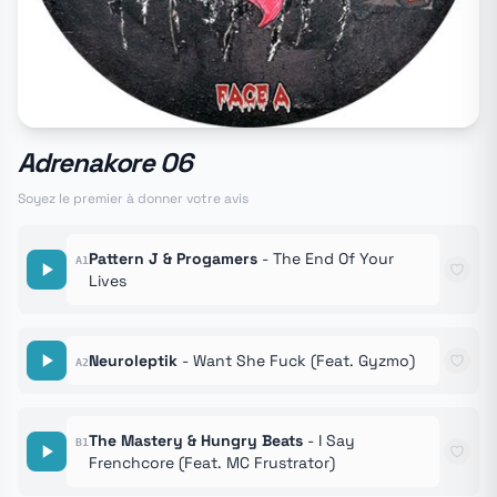
Adrenakore 06
Soyez le premier à donner votre avis
Pattern J & Progamers
- The End Of Your
A1
Lives
Neuroleptik
- Want She Fuck (Feat. Gyzmo)
A2
The Mastery & Hungry Beats
- I Say
B1
Frenchcore (Feat. MC Frustrator)