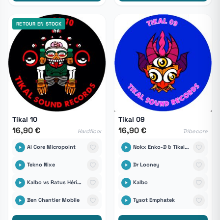
RETOUR EN STOCK
Tikal 10
Tikal 09
16,90 €
16,90 €
Hardfloor
Tribecore
Al Core Micropoint
Nokx Enko-D & Tikal Sound Records
Tekno Nixe
Dr Looney
Kalbo vs Ratus Hérisound6tem
Kalbo
Ben Chantier Mobile
Tysot Emphatek