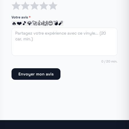
1 étoile
2 étoiles
3 étoiles
4 étoiles
5 étoiles
Votre avis
*
🔥
❤️
🎵
💎
🚀
👍
🙌
😍
💣
🧨
0 / 20 min.
Envoyer mon avis