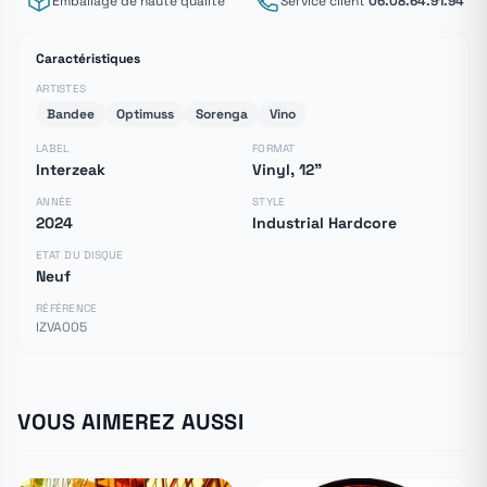
Emballage de haute qualité
Service client
06.08.64.91.94
Caractéristiques
ARTISTES
Bandee
Optimuss
Sorenga
Vino
LABEL
FORMAT
Interzeak
Vinyl, 12"
ANNÉE
STYLE
2024
Industrial Hardcore
ETAT DU DISQUE
Neuf
RÉFÉRENCE
IZVA005
VOUS AIMEREZ AUSSI