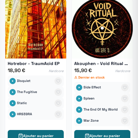
Hotrebor - TraumAcid EP
Akouphen - Void Ritual HS 01
18,90 €
15,90 €
Hardcore
Hardcore
⚠ Dernier en stock
Disquiet
Side Effect
The Fugitive
Spleen
Static
The End Of My World
HR939RA
War Zone
Ajouter au panier
Ajouter au panier