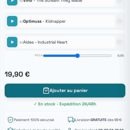
Vino
- The Scream They Made
B1
Optimuss
- Kidnapper
B2
Aldes - Industrial Heart
B3
PITCH
0.0%
19,90 €
Ajouter au panier
✓ En stock - Expédition 24/48h
Paiement 100% sécurisé
Livraison
GRATUITE
dès 99 €