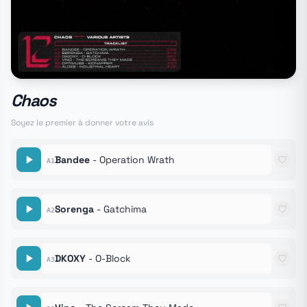
Chaos
Soyez le premier à donner votre avis
Bandee
- Operation Wrath
A1
Sorenga
- Gatchima
A2
DKOXY
- O​-​Block
A3