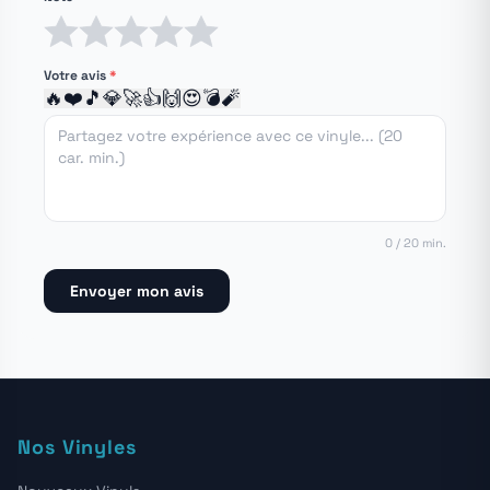
1 étoile
2 étoiles
3 étoiles
4 étoiles
5 étoiles
Votre avis
*
🔥
❤️
🎵
💎
🚀
👍
🙌
😍
💣
🧨
0 / 20 min.
Envoyer mon avis
Nos Vinyles