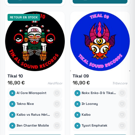
RETOUR EN STOCK
Tikal 10
Tikal 09
16,90 €
16,90 €
Hardfloor
Tribecore
Al Core Micropoint
Nokx Enko-D & Tikal Sound Records
Tekno Nixe
Dr Looney
Kalbo vs Ratus Hérisound6tem
Kalbo
Ben Chantier Mobile
Tysot Emphatek