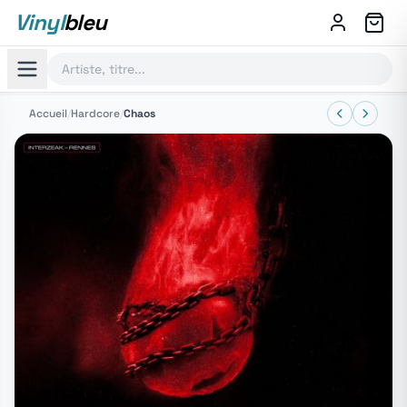
Vinyl
bleu
Accueil
/
Hardcore
/
Chaos