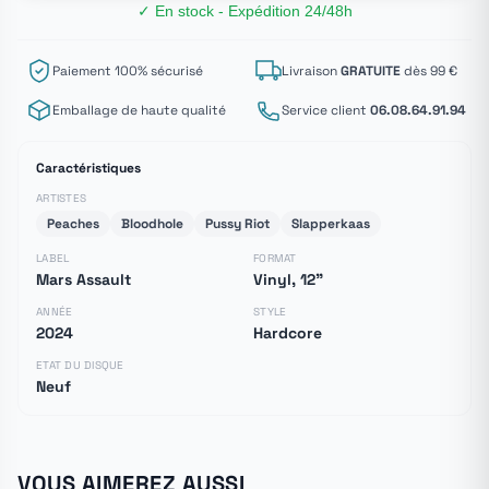
✓ En stock - Expédition 24/48h
Paiement 100% sécurisé
Livraison
GRATUITE
dès 99 €
Emballage de haute qualité
Service client
06.08.64.91.94
Caractéristiques
ARTISTES
Peaches
Bloodhole
Pussy Riot
Slapperkaas
LABEL
FORMAT
Mars Assault
Vinyl, 12"
ANNÉE
STYLE
2024
Hardcore
ETAT DU DISQUE
Neuf
VOUS AIMEREZ AUSSI