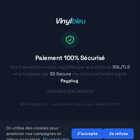
Vinyl
bleu
Paiement 100% Sécurisé
Vos transactions sont cryptées par le protocole
SSL/TLS
et protégées par
3D Secure
via notre partenaire agréé
Payplug
.
VISA
MASTERCARD
CB
© Vinylbleu.fr - La passion du vinyle depuis 2017
On utilise des cookies pour
ameliorer nos campagnes et
J'accepte
Je refuse
mieux vous servir.
En savoir plus