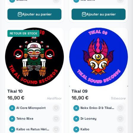
Ajouter au panier
Ajouter au panier
RETOUR EN STOCK
Tikal 10
Tikal 09
16,90 €
16,90 €
Hardfloor
Tribecore
Al Core Micropoint
Nokx Enko-D & Tikal Sound Records
Tekno Nixe
Dr Looney
Kalbo vs Ratus Hérisound6tem
Kalbo