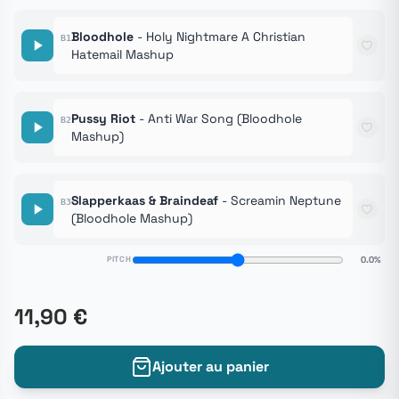
Bloodhole
- Holy Nightmare A Christian
B1
Hatemail Mashup
Pussy Riot
- Anti War Song (Bloodhole
B2
Mashup)
Slapperkaas & Braindeaf
- Screamin Neptune
B3
(Bloodhole Mashup)
PITCH
0.0%
11,90 €
Ajouter au panier