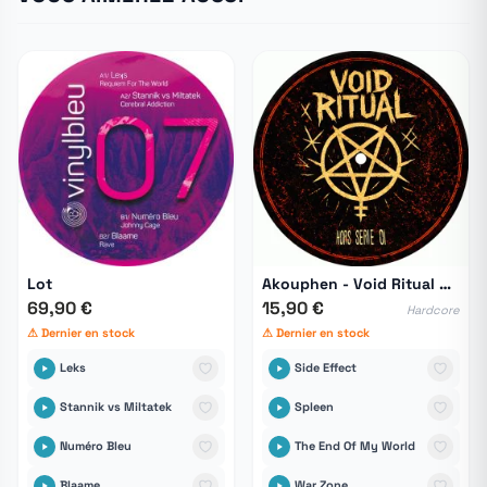
Lot
Akouphen - Void Ritual HS 01
69,90 €
15,90 €
Hardcore
⚠ Dernier en stock
⚠ Dernier en stock
Leks
Side Effect
Stannik vs Miltatek
Spleen
Numéro Bleu
The End Of My World
Blaame
War Zone