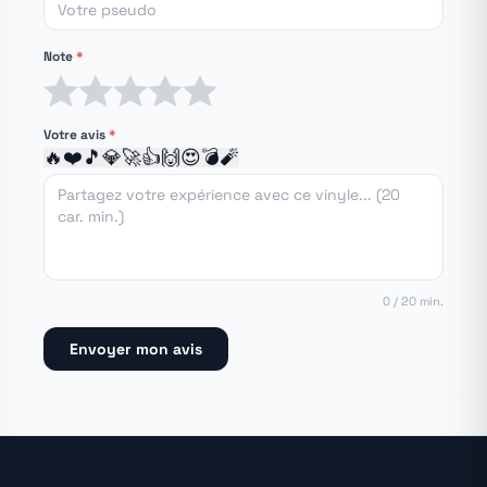
Note
*
1 étoile
2 étoiles
3 étoiles
4 étoiles
5 étoiles
Votre avis
*
🔥
❤️
🎵
💎
🚀
👍
🙌
😍
💣
🧨
0 / 20 min.
Envoyer mon avis